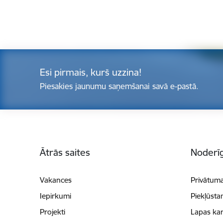
Esi pirmais, kurš uzzina!
Piesakies jaunumu saņemšanai savā e-pastā.
Kājene
Ātrās saites
Noderīg
Vakances
Privātuma
Iepirkumi
Piekļūsta
Projekti
Lapas kar