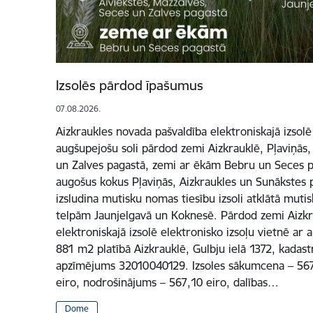
Izsolēs pārdod īpašumus
07.08.2026.
Aizkraukles novada pašvaldība elektroniskajā izsolē
augšupejošu soli pārdod zemi Aizkrauklē, Pļaviņās,
un Zalves pagastā, zemi ar ēkām Bebru un Seces pa
augošus kokus Pļaviņās, Aizkraukles un Sunākstes p
izsludina mutisku nomas tiesību izsoli atklātā mutis
telpām Jaunjelgavā un Koknesē. Pārdod zemi Aizkr
elektroniskajā izsolē elektronisko izsoļu vietnē ar
881 m2 platībā Aizkrauklē, Gulbju ielā 1372, kadas
apzīmējums 32010040129. Izsoles sākumcena – 5671 
eiro, nodrošinājums – 567,10 eiro, dalības…
Dome