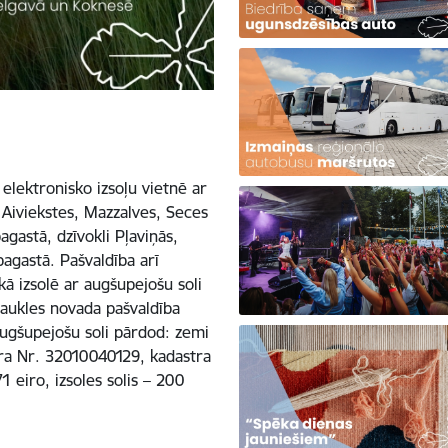
 elektronisko izsoļu vietnē ar
 Aiviekstes, Mazzalves, Seces
gastā, dzīvokli Pļaviņās,
agastā. Pašvaldība arī
kā izsolē ar augšupejošu soli
aukles novada pašvaldība
 augšupejošu soli pārdod: zemi
tra Nr. 32010040129, kadastra
eiro, izsoles solis – 200