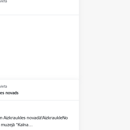
vieta
vieta
les novads
dēm Aizkraukles novadā!AizkraukleNo
as muzejā “Kalna…