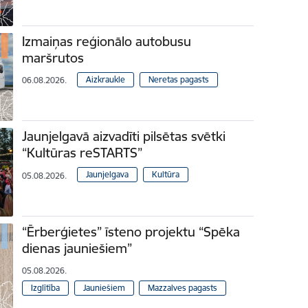
Izmaiņas reģionālo autobusu
maršrutos
Aizkraukle
Neretas pagasts
06.08.2026.
Jaunjelgavā aizvadīti pilsētas svētki
“Kultūras reSTARTS”
Jaunjelgava
Kultūra
05.08.2026.
“Ērberģietes” īsteno projektu “Spēka
dienas jauniešiem”
05.08.2026.
Izglītība
Jauniešiem
Mazzalves pagasts