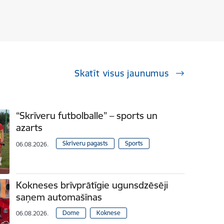
Skatīt visus jaunumus
“Skrīveru futbolballe” – sports un
azarts
Skrīveru pagasts
Sports
06.08.2026.
Kokneses brīvprātīgie ugunsdzēsēji
saņem automašīnas
Dome
Koknese
06.08.2026.