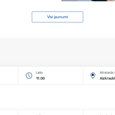
Visi jaunumi
Laiks
Atrašanās 
11.00
Aizkraukl