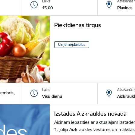
Laiks
Atrašanās 
15.00
Pļaviņas
Piektdienas tirgus
Uzņēmējdarbība
Laiks
Atrašanās 
cembris,
Visu dienu
Aizkrauk
Izstādes Aizkraukles novadā
Aicinām iepazīties ar aktuālajām izstā
1. jūlija Aizkraukles vēstures un māksl