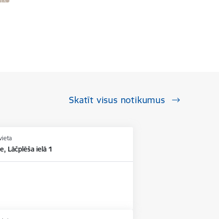
Skatīt visus notikumus
vieta
e, Lāčplēša ielā 1