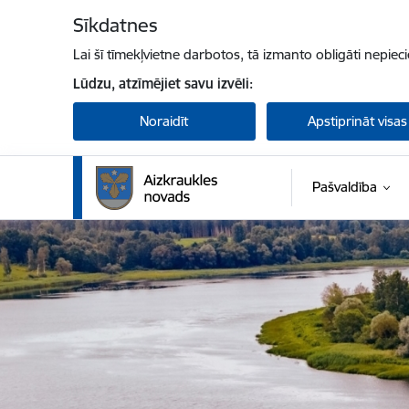
Pāriet uz lapas saturu
Sīkdatnes
Lai šī tīmekļvietne darbotos, tā izmanto obligāti nepiec
Lūdzu, atzīmējiet savu izvēli:
Noraidīt
Apstiprināt visas
Pašvaldība
Aizkraukles novada pašvaldība