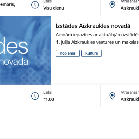
Laiks
Atrašanās 
cembris,
Visu dienu
Aizkrauk
Izstādes Aizkraukles novadā
Aicinām iepazīties ar aktuālajām izstā
1. jūlija Aizkraukles vēstures un māksl
Kopienās
Kultūra
Laiks
Atrašanās 
11.00
Aizkraukl