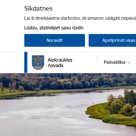
Pāriet uz lapas saturu
Sīkdatnes
Lai šī tīmekļvietne darbotos, tā izmanto obligāti nepiec
Lūdzu, atzīmējiet savu izvēli:
Noraidīt
Apstiprināt visas
Pašvaldība
Aizkraukles novada pašvaldība