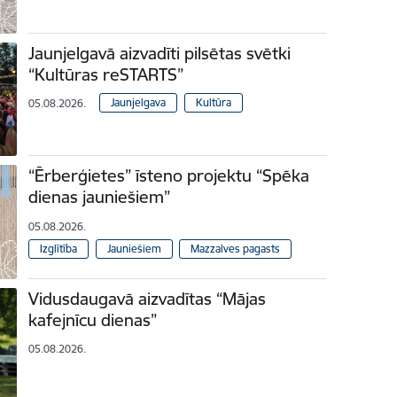
Jaunjelgavā aizvadīti pilsētas svētki
“Kultūras reSTARTS”
Jaunjelgava
Kultūra
05.08.2026.
“Ērberģietes” īsteno projektu “Spēka
dienas jauniešiem”
05.08.2026.
Izglītība
Jauniešiem
Mazzalves pagasts
Vidusdaugavā aizvadītas “Mājas
kafejnīcu dienas”
05.08.2026.