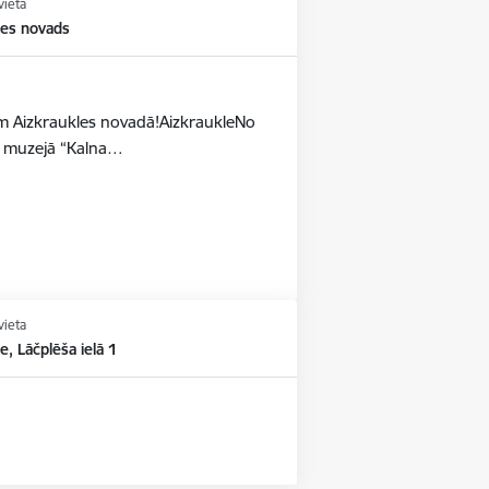
vieta
les novads
dēm Aizkraukles novadā!AizkraukleNo
as muzejā “Kalna…
vieta
e, Lāčplēša ielā 1