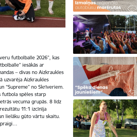
īveru futbolballe 2026”, kas
tbolballe” iesākās ar
mandas – divas no Aizkraukles
ā uzvarēja Aizkraukles
 un “Supreme” no Skrīveriem.
 futbola spēles starp
trās vecuma grupās. 8 līdz
zultātu 11:1 izcīnīja
n lielāku gūto vārtu skaitu.
spraigi…