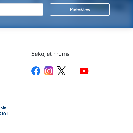
Sekojiet mums
kle,
5101