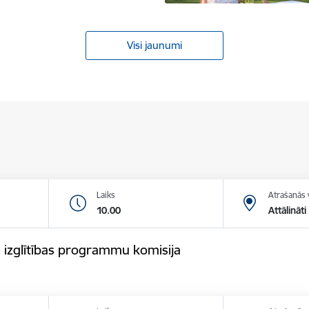
Visi jaunumi
Laiks
Atrašanās 
10.00
Attālināti
 izglītības programmu komisija