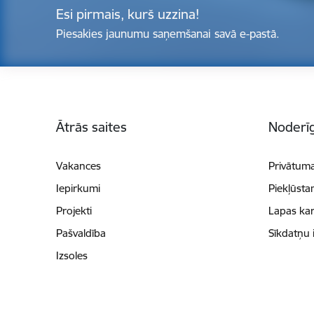
Esi pirmais, kurš uzzina!
Piesakies jaunumu saņemšanai savā e-pastā.
Kājene
Ātrās saites
Noderīg
Vakances
Privātuma
Iepirkumi
Piekļūsta
Projekti
Lapas kar
Pašvaldība
Sīkdatņu 
Izsoles