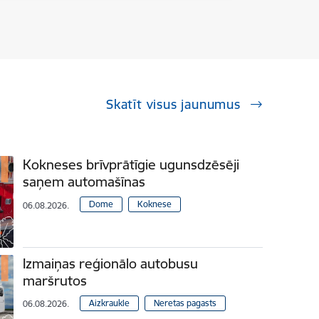
Skatīt visus jaunumus
Kokneses brīvprātīgie ugunsdzēsēji
saņem automašīnas
Dome
Koknese
06.08.2026.
Izmaiņas reģionālo autobusu
maršrutos
Aizkraukle
Neretas pagasts
06.08.2026.