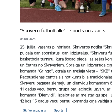
“Skrīveru futbolballe” – sports un azarts
06.08.2026.
25. jūlijā, vasaras pilnbriedā, Skrīveros notika “Skr
pulcēja gan sportistus, gan līdzjutējus. “Skrīveru fu
basketbola turnīru, kurā šogad piedalījās sešas ko
un četras no Skrīveriem. Spraigā un līdzvērtīgā cīņ
komanda “Gringo”, otrajā un trešajā vietā ‒ “SKB”
Pēcpusdienas centrālais notikums bija tradicionālās
Skrīveru pagasta ziemeļu un dienvidu komandām če
11 gadus vecu bērnu grupā pārliecinošu uzvaru ar re
komanda “Dienvidi”, izceļoties ar meistarīgu spēli u
12 līdz 15 gadus vecu bērnu komandu cīņā valdīja 
Skrīveru pagasts
Sports