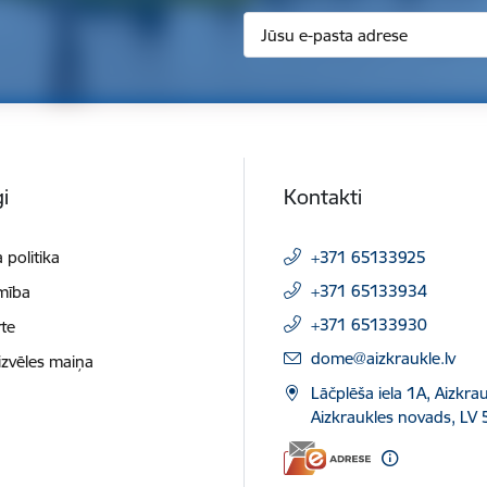
i
Kontakti
 politika
+371 65133925
+371 65133934
mība
+371 65133930
te
E-pasts:
dome@aizkraukle.lv
izvēles maiņa
Lāčplēša iela 1A, Aizkrau
Aizkraukles novads, LV 