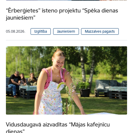
“Ērberģietes” īsteno projektu “Spēka dienas
jauniešiem”
05.08.2026.
Izglītība
Jauniešiem
Mazzalves pagasts
Vidusdaugavā aizvadītas “Mājas kafejnīcu
dienas”