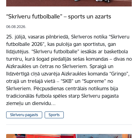
“Skrīveru futbolballe” – sports un azarts
06.08.2026.
25. jūlijā, vasaras pilnbriedā, Skrīveros notika “Skrīveru
futbolballe 2026”, kas pulcēja gan sportistus, gan
līdzjutējus. “Skrīveru futbolballe” iesākās ar basketbola
turnīru, kurā šogad piedalījās sešas komandas – divas no
Aizkraukles un četras no Skrīveriem. Spraigā un
līdzvērtīgā cīņā uzvarēja Aizkraukles komanda “Gringo”,
otrajā un trešajā vietā ‒ “SKB” un “Supreme” no
Skrīveriem. Pēcpusdienas centrālais notikums bija
tradicionālās futbola spēles starp Skrīveru pagasta
ziemeļu un dienvidu…
Skrīveru pagasts
Sports