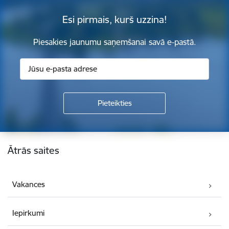
Esi pirmais, kurš uzzina!
Piesakies jaunumu saņemšanai savā e-pastā.
Kājene
Ātrās saites
Vakances
Iepirkumi