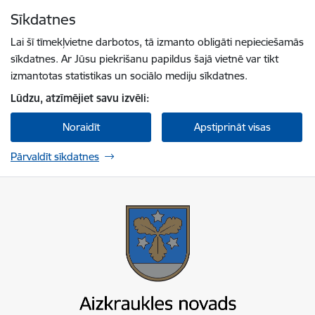
Pāriet uz lapas saturu
Sīkdatnes
Spied
lai meklētu
Enter
Lai šī tīmekļvietne darbotos, tā izmanto obligāti nepieciešamās
sīkdatnes. Ar Jūsu piekrišanu papildus šajā vietnē var tikt
izmantotas statistikas un sociālo mediju sīkdatnes.
Lūdzu, atzīmējiet savu izvēli:
Noraidīt
Apstiprināt visas
Pārvaldīt sīkdatnes
Aizkraukles novada pašvaldība