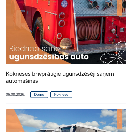
Kokneses brīvprātīgie ugunsdzēsēji saņem
automašīnas
06.08.2026.
Dome
Koknese