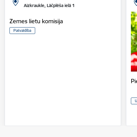
Aizkraukle, Lāčplēša ielā 1
Zemes lietu komisija
Pašvaldība
Pi
U