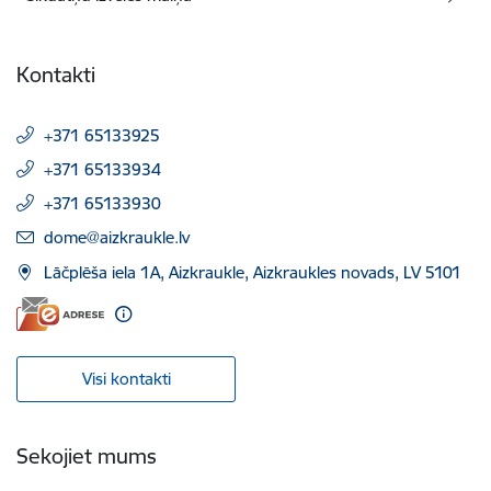
Kontakti
+371 65133925
+371 65133934
+371 65133930
E-pasts:
dome@aizkraukle.lv
Lāčplēša iela 1A, Aizkraukle, Aizkraukles novads, LV 5101
Visi kontakti
Sekojiet mums