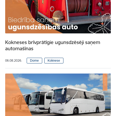
Kokneses brīvprātīgie ugunsdzēsēji saņem
automašīnas
06.08.2026.
Dome
Koknese