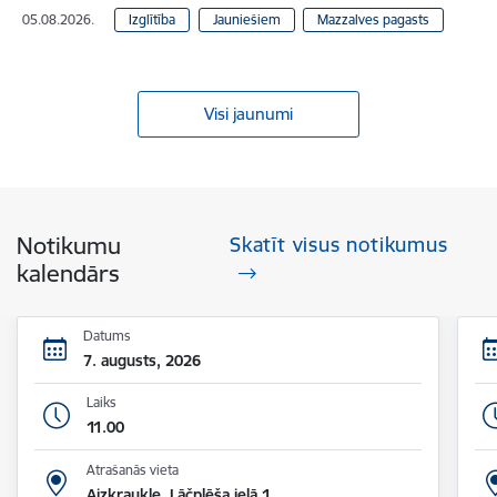
05.08.2026.
Izglītība
Jauniešiem
Mazzalves pagasts
Visi jaunumi
Notikumu
Skatīt visus notikumus
kalendārs
Datums
7. augusts, 2026
Laiks
11.00
Atrašanās vieta
Aizkraukle, Lāčplēša ielā 1