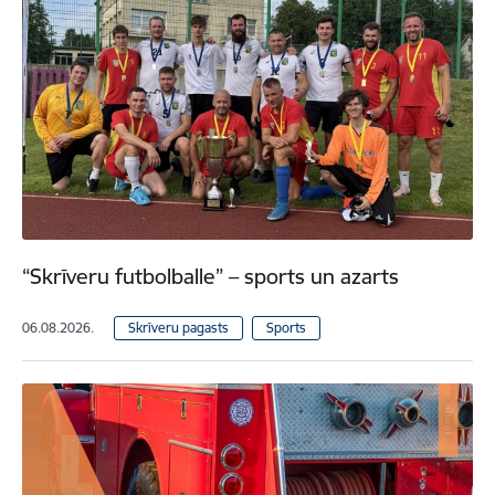
“Skrīveru futbolballe” – sports un azarts
06.08.2026.
Skrīveru pagasts
Sports