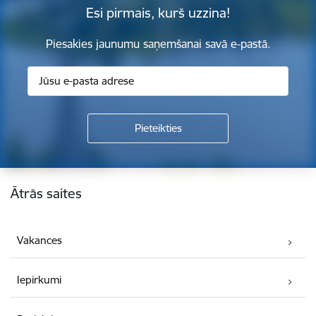
Esi pirmais, kurš uzzina!
Piesakies jaunumu saņemšanai savā e-pastā.
Kājene
Ātrās saites
Vakances
Iepirkumi