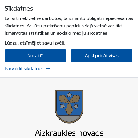
Pāriet uz lapas saturu
Sīkdatnes
Spied
lai meklētu
Enter
Lai šī tīmekļvietne darbotos, tā izmanto obligāti nepieciešamās
sīkdatnes. Ar Jūsu piekrišanu papildus šajā vietnē var tikt
izmantotas statistikas un sociālo mediju sīkdatnes.
Lūdzu, atzīmējiet savu izvēli:
Noraidīt
Apstiprināt visas
Pārvaldīt sīkdatnes
Aizkraukles novada pašvaldība