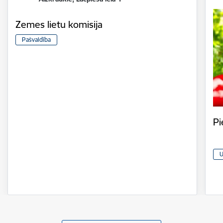
Zemes lietu komisija
Pašvaldība
Pi
U