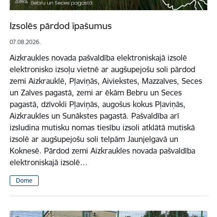
Izsolēs pārdod īpašumus
07.08.2026.
Aizkraukles novada pašvaldība elektroniskajā izsolē
elektronisko izsoļu vietnē ar augšupejošu soli pārdod
zemi Aizkrauklē, Pļaviņās, Aiviekstes, Mazzalves, Seces
un Zalves pagastā, zemi ar ēkām Bebru un Seces
pagastā, dzīvokli Pļaviņās, augošus kokus Pļaviņās,
Aizkraukles un Sunākstes pagastā. Pašvaldība arī
izsludina mutisku nomas tiesību izsoli atklātā mutiskā
izsolē ar augšupejošu soli telpām Jaunjelgavā un
Koknesē. Pārdod zemi Aizkraukles novada pašvaldība
elektroniskajā izsolē…
Dome