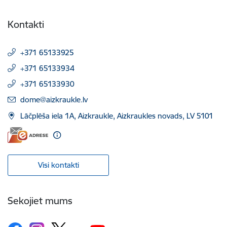
Kontakti
+371 65133925
+371 65133934
+371 65133930
E-pasts:
dome@aizkraukle.lv
Lāčplēša iela 1A, Aizkraukle, Aizkraukles novads, LV 5101
Visi kontakti
Sekojiet mums