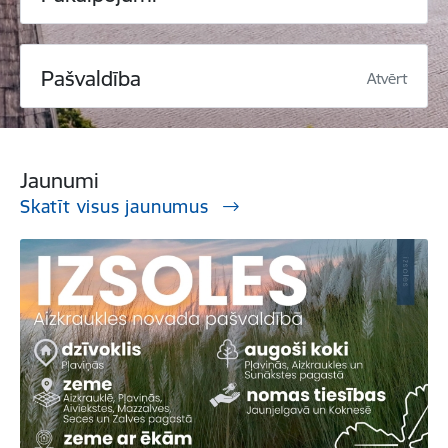
Pašvaldība
Atvērt
Jaunumi
Skatīt visus jaunumus