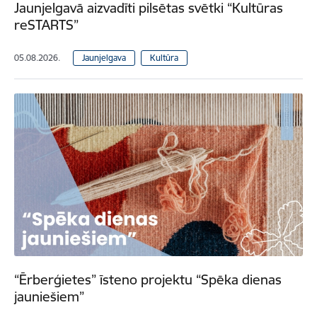
Jaunjelgavā aizvadīti pilsētas svētki “Kultūras
reSTARTS”
05.08.2026.
Jaunjelgava
Kultūra
“Ērberģietes” īsteno projektu “Spēka dienas
jauniešiem”