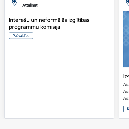
Attālināti
Interešu un neformālās izglītības
programmu komisija
Pašvaldība
Iz
Aic
Aiz
Ai
K