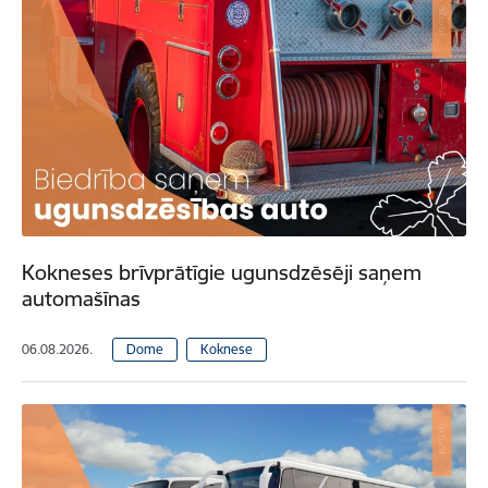
Kokneses brīvprātīgie ugunsdzēsēji saņem
automašīnas
06.08.2026.
Dome
Koknese