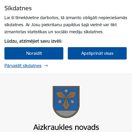
Pāriet uz lapas saturu
Sīkdatnes
Spied
lai meklētu
Enter
Lai šī tīmekļvietne darbotos, tā izmanto obligāti nepieciešamās
sīkdatnes. Ar Jūsu piekrišanu papildus šajā vietnē var tikt
izmantotas statistikas un sociālo mediju sīkdatnes.
Lūdzu, atzīmējiet savu izvēli:
Noraidīt
Apstiprināt visas
Pārvaldīt sīkdatnes
Aizkraukles novada pašvaldība