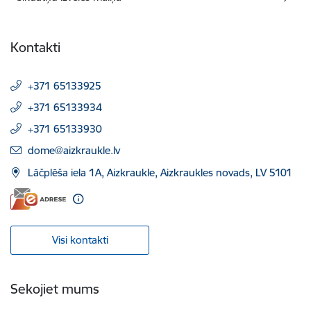
Kontakti
+371 65133925
+371 65133934
+371 65133930
E-pasts:
dome@aizkraukle.lv
Lāčplēša iela 1A, Aizkraukle, Aizkraukles novads, LV 5101
Visi kontakti
Sekojiet mums