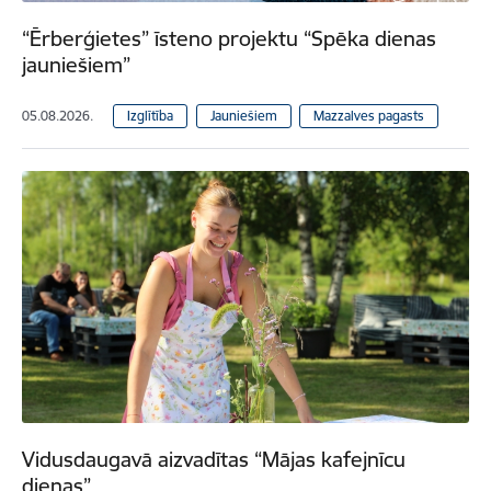
“Ērberģietes” īsteno projektu “Spēka dienas
jauniešiem”
05.08.2026.
Izglītība
Jauniešiem
Mazzalves pagasts
Vidusdaugavā aizvadītas “Mājas kafejnīcu
dienas”