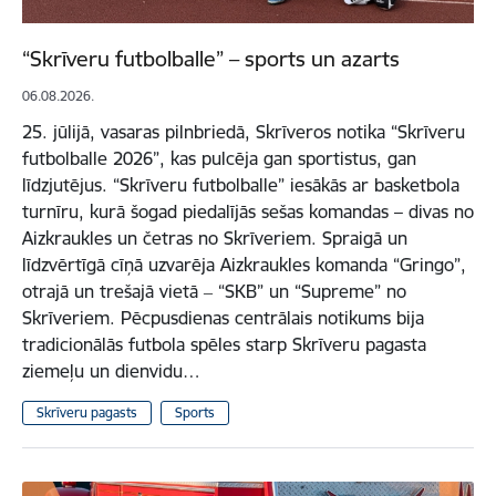
“Skrīveru futbolballe” – sports un azarts
06.08.2026.
25. jūlijā, vasaras pilnbriedā, Skrīveros notika “Skrīveru
futbolballe 2026”, kas pulcēja gan sportistus, gan
līdzjutējus. “Skrīveru futbolballe” iesākās ar basketbola
turnīru, kurā šogad piedalījās sešas komandas – divas no
Aizkraukles un četras no Skrīveriem. Spraigā un
līdzvērtīgā cīņā uzvarēja Aizkraukles komanda “Gringo”,
otrajā un trešajā vietā ‒ “SKB” un “Supreme” no
Skrīveriem. Pēcpusdienas centrālais notikums bija
tradicionālās futbola spēles starp Skrīveru pagasta
ziemeļu un dienvidu…
Skrīveru pagasts
Sports