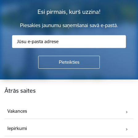
Esi pirmais, kurš uzzina!
Piesakies jaunumu saņemšanai savā e-pastā.
Kājene
Ātrās saites
Vakances
Iepirkumi