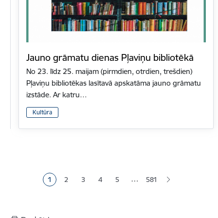
Jauno grāmatu dienas Pļaviņu bibliotēkā
No 23. līdz 25. maijam (pirmdien, otrdien, trešdien)
Pļaviņu bibliotēkas lasītavā apskatāma jauno grāmatu
izstāde. Ar katru…
Kultūra
Lapošana
…
1
2
3
4
5
581
Pašreizējā lapa
Lapa
Lapa
Lapa
Lapa