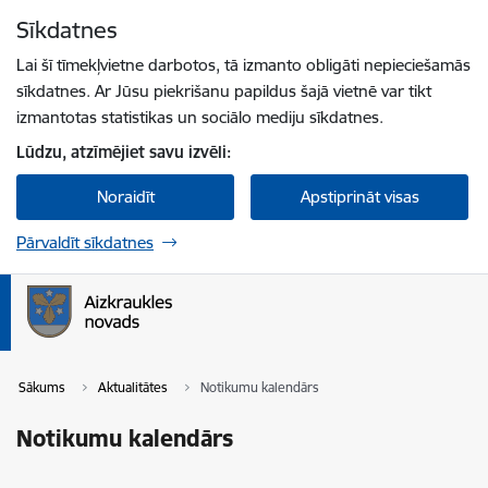
Pāriet uz lapas saturu
Sīkdatnes
Spied
lai meklētu
Enter
Lai šī tīmekļvietne darbotos, tā izmanto obligāti nepieciešamās
sīkdatnes. Ar Jūsu piekrišanu papildus šajā vietnē var tikt
izmantotas statistikas un sociālo mediju sīkdatnes.
Lūdzu, atzīmējiet savu izvēli:
Noraidīt
Apstiprināt visas
Pārvaldīt sīkdatnes
Sākums
Aktualitātes
Notikumu kalendārs
Notikumu kalendārs