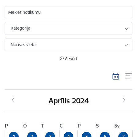
Meklēt notikumu
Kategorija
Norises vieta
Aizvērt
Aprīlis 2024
P
O
T
C
P
S
Sv
1
2
3
4
5
6
7