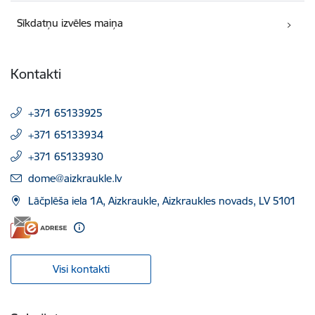
Sīkdatņu izvēles maiņa
Kontakti
+371 65133925
+371 65133934
+371 65133930
E-pasts:
dome@aizkraukle.lv
Lāčplēša iela 1A, Aizkraukle, Aizkraukles novads, LV 5101
Visi kontakti