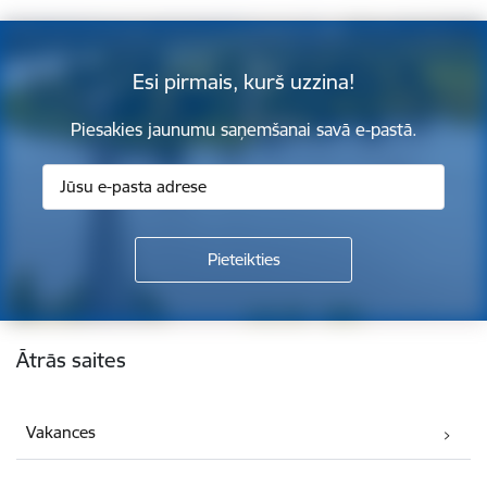
Esi pirmais, kurš uzzina!
Piesakies jaunumu saņemšanai savā e-pastā.
Kājene
Ātrās saites
Vakances