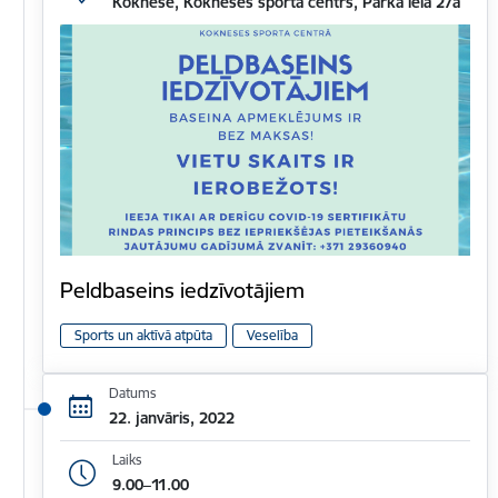
Koknese, Kokneses sporta centrs, Parka iela 27a
Peldbaseins iedzīvotājiem
Sports un aktīvā atpūta
Veselība
Datums
22. janvāris, 2022
Laiks
9.00–11.00