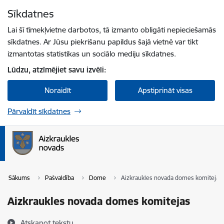
Pāriet uz lapas saturu
Sīkdatnes
Spied
lai meklētu
Enter
Lai šī tīmekļvietne darbotos, tā izmanto obligāti nepieciešamās
sīkdatnes. Ar Jūsu piekrišanu papildus šajā vietnē var tikt
izmantotas statistikas un sociālo mediju sīkdatnes.
Lūdzu, atzīmējiet savu izvēli:
Noraidīt
Apstiprināt visas
Pārvaldīt sīkdatnes
Sākums
Pašvaldība
Dome
Aizkraukles novada domes komitejas
Aizkraukles novada domes komitejas
Atskaņot tekstu