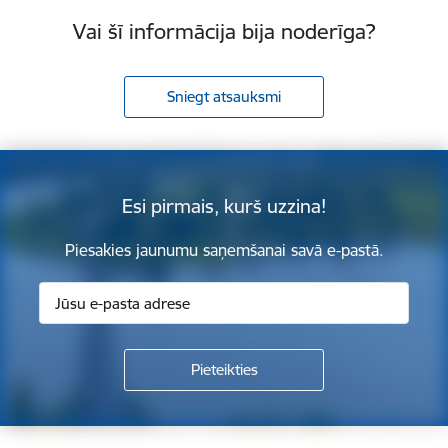
Vai šī informācija bija noderīga?
Sniegt atsauksmi
Esi pirmais, kurš uzzina!
Piesakies jaunumu saņemšanai savā e-pastā.
Kājene