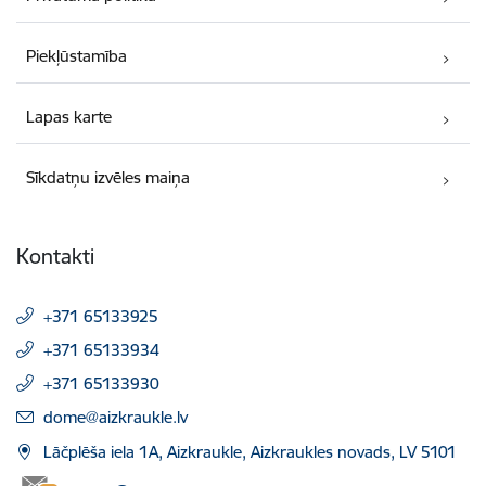
Piekļūstamība
Lapas karte
Sīkdatņu izvēles maiņa
Kontakti
+371 65133925
+371 65133934
+371 65133930
E-pasts:
dome@aizkraukle.lv
Lāčplēša iela 1A, Aizkraukle, Aizkraukles novads, LV 5101