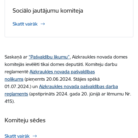
Sociālo jautājumu komiteja
Skatīt vairāk
Saskaņā ar
“Pašvaldību likumu”
, Aizkraukles novada domes
komitejās ievēlēti tikai domes deputāti. Komiteju darbu
reglamentē
Aizkraukles novada pašvaldības
nolikums
(pieņemts 20.06.2024. Stājies spēkā
01.07.2024.) un
Aizkraukles novada pašvaldības darba
reglaments
(apstiprināts 2024. gada 20. jūnijā ar lēmumu Nr.
415).
Komiteju sēdes
Skatīt vairāk