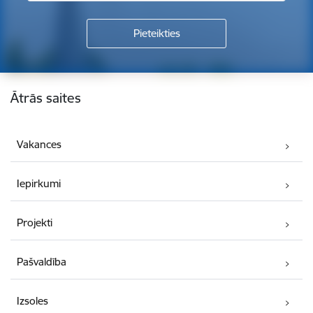
Kājene
Ātrās saites
Vakances
Iepirkumi
Projekti
Pašvaldība
Izsoles