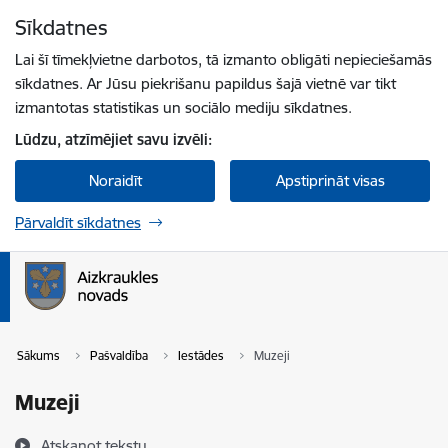
Pāriet uz lapas saturu
Sīkdatnes
Spied
lai meklētu
Enter
Lai šī tīmekļvietne darbotos, tā izmanto obligāti nepieciešamās
sīkdatnes. Ar Jūsu piekrišanu papildus šajā vietnē var tikt
izmantotas statistikas un sociālo mediju sīkdatnes.
Lūdzu, atzīmējiet savu izvēli:
Noraidīt
Apstiprināt visas
Pārvaldīt sīkdatnes
Sākums
Pašvaldība
Iestādes
Muzeji
Muzeji
Atskaņot tekstu