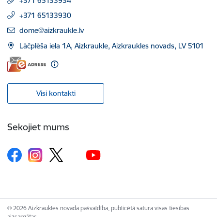
+371 65133934
+371 65133930
E-pasts:
dome@aizkraukle.lv
Lāčplēša iela 1A, Aizkraukle, Aizkraukles novads, LV 5101
Visi kontakti
Sekojiet mums
© 2026 Aizkraukles novada pašvaldība, publicētā satura visas tiesības
aizsargātas.