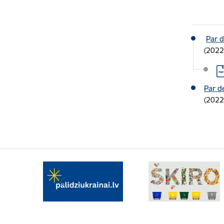
Par d
(2022
Le
Par d
(2022