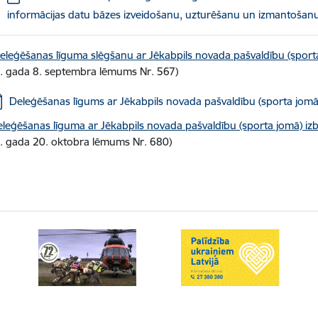
informācijas datu bāzes izveidošanu, uzturēšanu un izmantošan
eleģēšanas līguma slēgšanu ar Jēkabpils novada pašvaldību (sport
. gada 8. septembra lēmums Nr. 567)
jupielādēt:
Deleģēšanas līgums ar Jēkabpils novada pašvaldību (sporta jomā
eleģēšanas līguma ar Jēkabpils novada pašvaldību (sporta jomā) iz
. gada 20. oktobra lēmums Nr. 680)