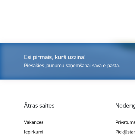
Esi pirmais, kurš uzzina!
Piesakies jaunumu saņemšanai savā e-pastā.
Kājene
Ātrās saites
Noderīg
Vakances
Privātuma
Iepirkumi
Piekļūsta