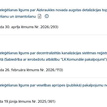
elādēt:
eleģēšanas līgums par Aizkraukles novada augstas detalizācijas to
ēšanu un izmantošanu
da 30. aprīļa lēmums Nr. 2026/293)
elādēt:
eleģēšanas līgums par decentralizētās kanalizācijas sistēmas reģist
tā (Sabiedrība ar ierobežotu atbildību “LK Komunālie pakalpojumi”)
ada 26. februāra lēmums Nr. 2026/113)
elādēt:
eleģēšanas līgums par veselības aprūpes (publiskā) pakalpojumu 
da 19.jūnija lēmums Nr. 2025/361)