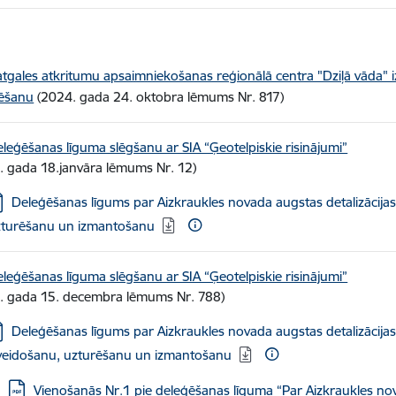
atgales atkritumu apsaimniekošanas reģionālā centra "Dziļā vāda"
ēšanu
(2024. gada 24. oktobra lēmums Nr. 817)
eleģēšanas līguma slēgšanu ar SIA “Ģeotelpiskie risinājumi”
. gada 18.janvāra lēmums Nr. 12)
jupielādēt:
Deleģēšanas līgums par Aizkraukles novada augstas detalizācija
zturēšanu un izmantošanu
eleģēšanas līguma slēgšanu ar SIA “Ģeotelpiskie risinājumi”
. gada 15. decembra lēmums Nr. 788)
jupielādēt:
Deleģēšanas līgums par Aizkraukles novada augstas detalizācija
veidošanu, uzturēšanu un izmantošanu
Lejupielādēt:
Vienošanās Nr.1 pie deleģēšanas līguma “Par Aizkraukles nov