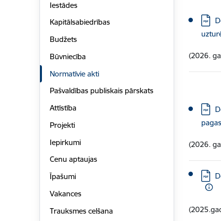
Iestādes
Lejupi
D
Kapitālsabiedrības
uztur
Budžets
(2026. ga
Būvniecība
Normatīvie akti
Pašvaldības publiskais pārskats
Attīstība
Lejupi
D
pagas
Projekti
Iepirkumi
(2026. g
Cenu aptaujas
Lejupi
D
Īpašumi
Vakances
(2025.ga
Trauksmes celšana