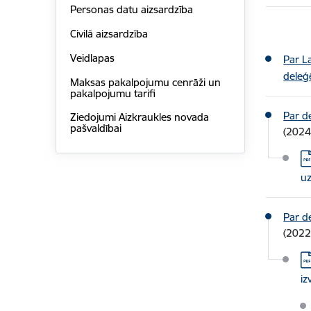
Personas datu aizsardzība
Civilā aizsardzība
Veidlapas
Par L
deleģ
Maksas pakalpojumu cenrāži un
pakalpojumu tarifi
Par d
Ziedojumi Aizkraukles novada
pašvaldībai
(2024
Le
u
Par d
(2022
Le
iz