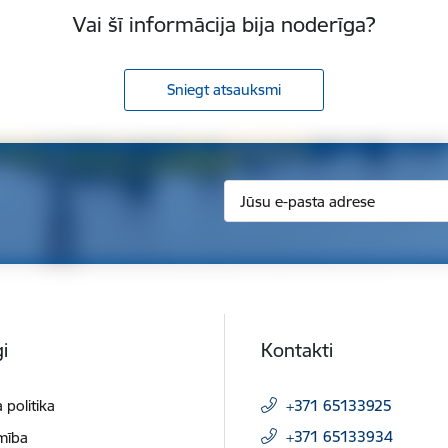
Vai šī informācija bija noderīga?
Sniegt atsauksmi
i
Kontakti
 politika
+371 65133925
+371 65133934
mība