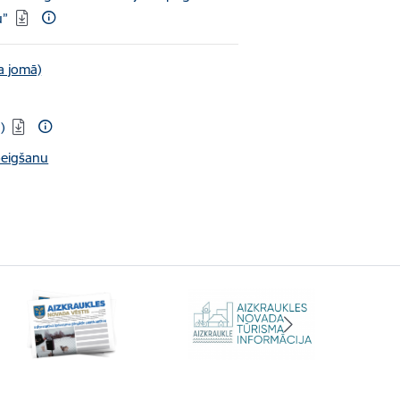
u”
a jomā)
)
beigšanu