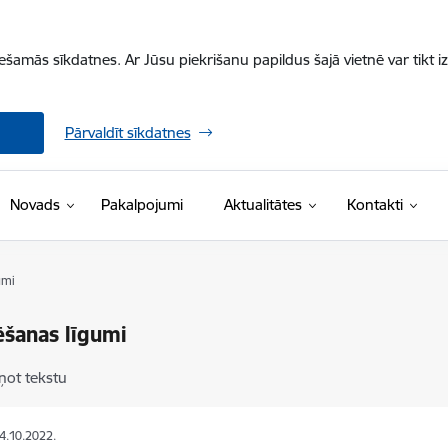
iešamās sīkdatnes. Ar Jūsu piekrišanu papildus šajā vietnē var tikt i
Pārvaldīt sīkdatnes
Novads
Pakalpojumi
Aktualitātes
Kontakti
umi
šanas līgumi
ņot tekstu
04.10.2022.