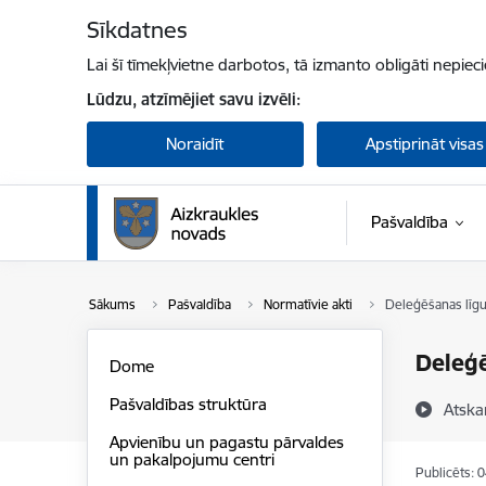
Pāriet uz lapas saturu
Sīkdatnes
Lai šī tīmekļvietne darbotos, tā izmanto obligāti nepiec
Lūdzu, atzīmējiet savu izvēli:
Noraidīt
Apstiprināt visas
Pašvaldība
Sākums
Pašvaldība
Normatīvie akti
Deleģēšanas līg
Deleģē
Dome
Pašvaldības struktūra
Atska
Apvienību un pagastu pārvaldes
un pakalpojumu centri
Publicēts: 