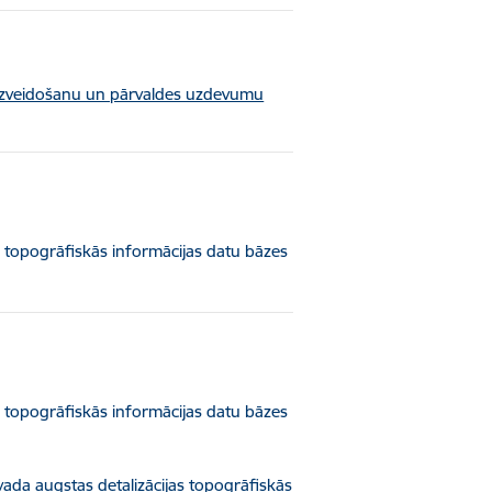
 izveidošanu un pārvaldes uzdevumu
s topogrāfiskās informācijas datu bāzes
s topogrāfiskās informācijas datu bāzes
ada augstas detalizācijas topogrāfiskās