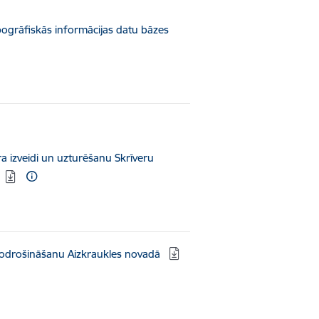
pogrāfiskās informācijas datu bāzes
ra izveidi un uzturēšanu Skrīveru
nodrošināšanu Aizkraukles novadā