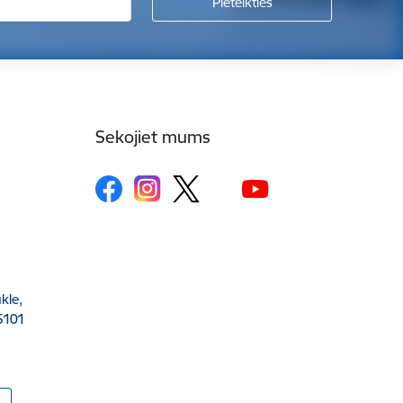
Sekojiet mums
kle,
5101