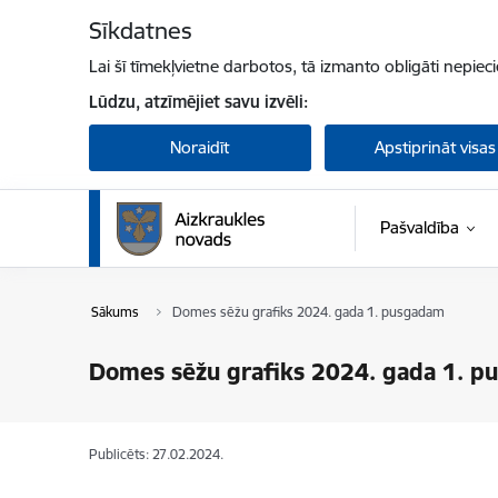
Pāriet uz lapas saturu
Sīkdatnes
Lai šī tīmekļvietne darbotos, tā izmanto obligāti nepiec
Lūdzu, atzīmējiet savu izvēli:
Noraidīt
Apstiprināt visas
Pašvaldība
Sākums
Domes sēžu grafiks 2024. gada 1. pusgadam
Domes sēžu grafiks 2024. gada 1. 
Publicēts: 27.02.2024.