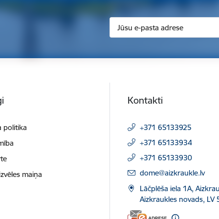
i
Kontakti
 politika
+371 65133925
+371 65133934
mība
+371 65133930
te
E-pasts:
dome@aizkraukle.lv
izvēles maiņa
Lāčplēša iela 1A, Aizkrau
Aizkraukles novads, LV 