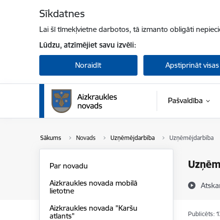
Pāriet uz lapas saturu
Sīkdatnes
Lai šī tīmekļvietne darbotos, tā izmanto obligāti nepiec
Lūdzu, atzīmējiet savu izvēli:
Noraidīt
Apstiprināt visas
Pašvaldība
Sākums
Novads
Uzņēmējdarbība
Uzņēmējdarbība
Uzņēm
Par novadu
Aizkraukles novada mobilā
Atska
lietotne
Aizkraukles novada "Karšu
Publicēts: 
atlants"