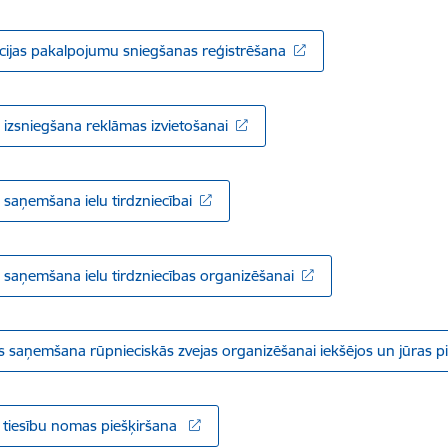
cijas pakalpojumu sniegšanas reģistrēšana
s izsniegšana reklāmas izvietošanai
s saņemšana ielu tirdzniecībai
s saņemšana ielu tirdzniecības organizēšanai
s saņemšana rūpnieciskās zvejas organizēšanai iekšējos un jūras 
tiesību nomas piešķiršana