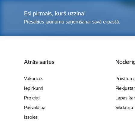
Esi pirmais, kurš uzzina!
Piesakies jaunumu saņemšanai savā e-pastā.
Kājene
Ātrās saites
Noderīg
Vakances
Privātuma
Iepirkumi
Piekļūsta
Projekti
Lapas kar
Pašvaldība
Sīkdatņu 
Izsoles