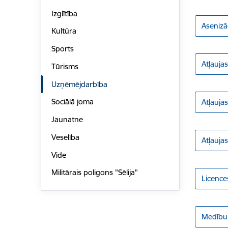
Izglītība
Asenizā
Kultūra
Sports
Atļauja
Tūrisms
Uzņēmējdarbība
Sociālā joma
Atļauja
Jaunatne
Veselība
Atļauja
Vide
Militārais poligons "Sēlija"
Licence
Medību 