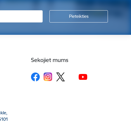
Sekojiet mums
kle,
5101