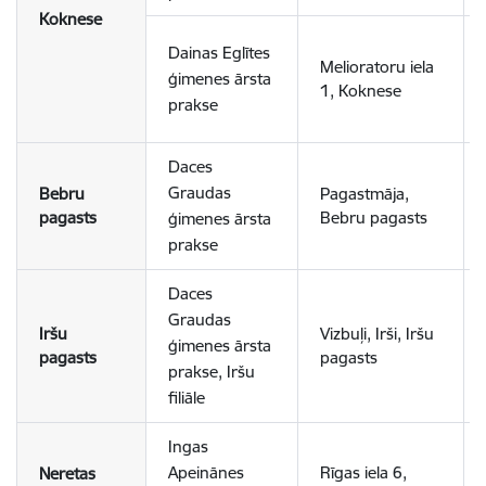
Koknese
Dainas Eglītes
Melioratoru iela
ģimenes ārsta
1, Koknese
prakse
Daces
Graudas
Bebru
Pagastmāja,
pagasts
Bebru pagasts
ģimenes ārsta
prakse
Daces
Graudas
Iršu
Vizbuļi, Irši, Iršu
ģimenes ārsta
pagasts
pagasts
prakse, Iršu
filiāle
Ingas
Apeinānes
Rīgas iela 6,
Neretas