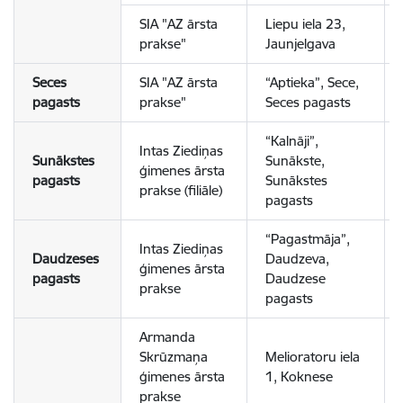
SIA "AZ ārsta
Liepu iela 23,
prakse"
Jaunjelgava
Seces
SIA "AZ ārsta
“Aptieka”, Sece,
pagasts
prakse"
Seces pagasts
“Kalnāji”,
Intas Ziediņas
Sunākstes
Sunākste,
ģimenes ārsta
pagasts
Sunākstes
prakse (filiāle)
pagasts
“Pagastmāja”,
Intas Ziediņas
Daudzeses
Daudzeva,
ģimenes ārsta
pagasts
Daudzese
prakse
pagasts
Armanda
Skrūzmaņa
Melioratoru iela
ģimenes ārsta
1, Koknese
prakse