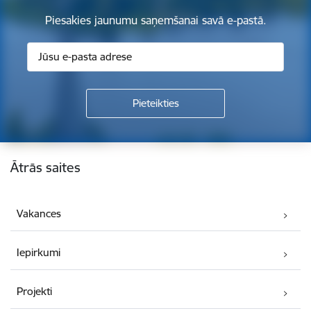
Piesakies jaunumu saņemšanai savā e-pastā.
Kājene
Ātrās saites
Vakances
Iepirkumi
Projekti