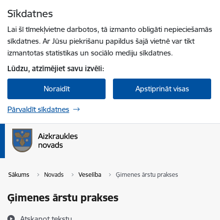
Pāriet uz lapas saturu
Sīkdatnes
Spied
lai meklētu
Enter
Lai šī tīmekļvietne darbotos, tā izmanto obligāti nepieciešamās
sīkdatnes. Ar Jūsu piekrišanu papildus šajā vietnē var tikt
izmantotas statistikas un sociālo mediju sīkdatnes.
Lūdzu, atzīmējiet savu izvēli:
Noraidīt
Apstiprināt visas
Pārvaldīt sīkdatnes
Sākums
Novads
Veselība
Ģimenes ārstu prakses
Ģimenes ārstu prakses
Atskaņot tekstu