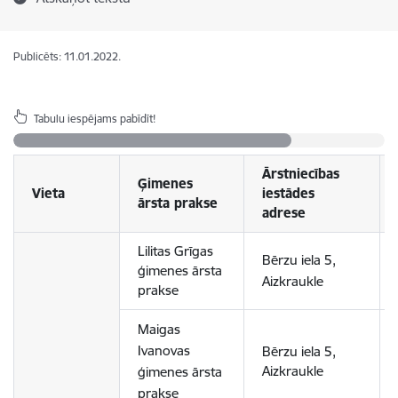
Publicēts: 11.01.2022.
Tabulu iespējams pabīdīt!
Ārstniecības
Ģimenes
Vieta
iestādes
ārsta prakse
adrese
Lilitas Grīgas
Bērzu iela 5,
ģimenes ārsta
Aizkraukle
prakse
Maigas
Ivanovas
Bērzu iela 5,
Aizkraukle
ģimenes ārsta
prakse