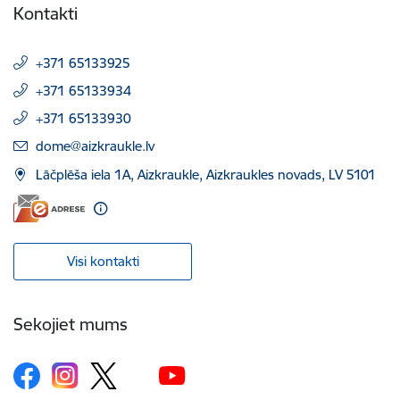
Kontakti
+371 65133925
+371 65133934
+371 65133930
E-pasts:
dome@aizkraukle.lv
Lāčplēša iela 1A, Aizkraukle, Aizkraukles novads, LV 5101
Visi kontakti
Sekojiet mums