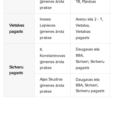
ģimenes ārsta
18, Pļaviņas
prakse
Ineses
Aveņu iela 2 - 1,
Vietalvas
Lejnieces
Vietalva,
pagasts
ģimenes ārsta
Vietalvas
prakse
pagasts
Daugavas iela
K.
88A,
Konstaninovas
Skrīveri, Skrīveru
ģimenes ārsta
Skrīveru
prakse
pagasts
pagasts
Aijas Skudras
Daugavas iela
88A, Skrīveri,
ģimenes ārsta
Skrīveru pagasts
prakse