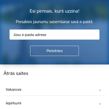
Esi pirmais, kurš uzzina!
Piesakies jaunumu saņemšanai savā e-pastā.
Kājene
Ātrās saites
Vakances
Iepirkumi