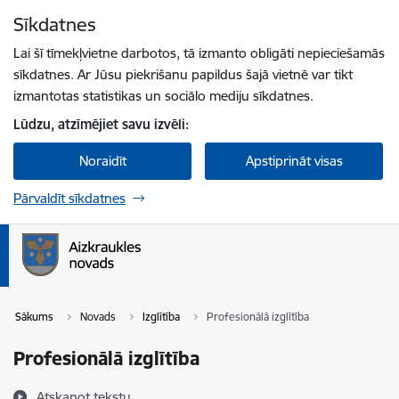
Pāriet uz lapas saturu
Sīkdatnes
Spied
lai meklētu
Enter
Lai šī tīmekļvietne darbotos, tā izmanto obligāti nepieciešamās
sīkdatnes. Ar Jūsu piekrišanu papildus šajā vietnē var tikt
izmantotas statistikas un sociālo mediju sīkdatnes.
Lūdzu, atzīmējiet savu izvēli:
Noraidīt
Apstiprināt visas
Pārvaldīt sīkdatnes
Sākums
Novads
Izglītība
Profesionālā izglītība
Profesionālā izglītība
Atskaņot tekstu