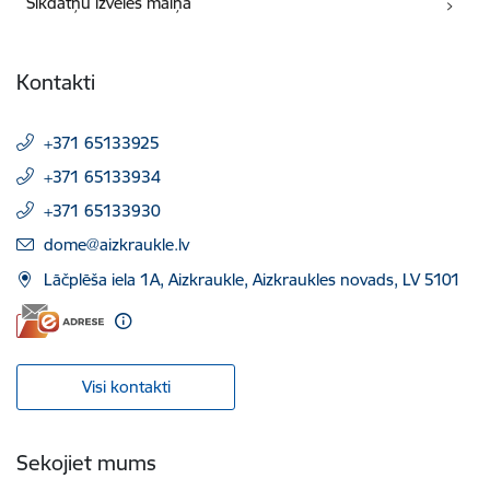
Sīkdatņu izvēles maiņa
Kontakti
+371 65133925
+371 65133934
+371 65133930
E-pasts:
dome@aizkraukle.lv
Lāčplēša iela 1A, Aizkraukle, Aizkraukles novads, LV 5101
Visi kontakti
Sekojiet mums