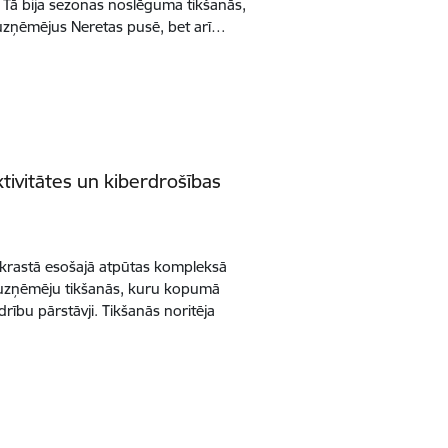
 Tā bija sezonas noslēguma tikšanās,
t uzņēmējus Neretas pusē, bet arī…
ivitātes un kiberdrošības
 krastā esošajā atpūtas kompleksā
 uzņēmēju tikšanās, kuru kopumā
bu pārstāvji. Tikšanās noritēja