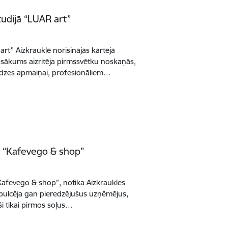
udijā “LUAR art”
rt” Aizkrauklē norisinājās kārtējā
sākums aizritēja pirmssvētku noskaņās,
redzes apmaiņai, profesionāliem…
ā “Kafevego & shop”
“Kafevego & shop”, notika Aizkraukles
pulcēja gan pieredzējušus uzņēmējus,
ši tikai pirmos soļus…