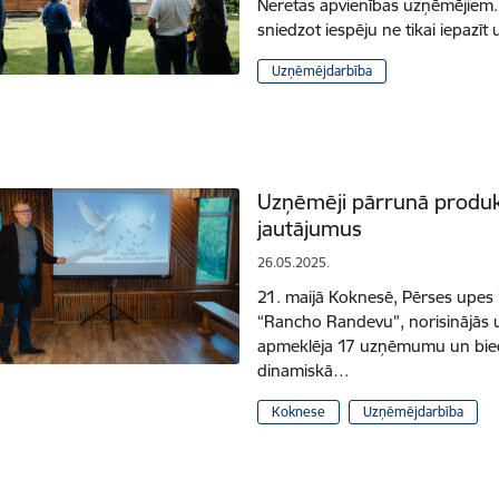
Neretas apvienības uzņēmējiem.
sniedzot iespēju ne tikai iepazī
Uzņēmējdarbība
Uzņēmēji pārrunā produkt
jautājumus
26.05.2025.
21. maijā Koknesē, Pērses upes
“Rancho Randevu”, norisinājās
apmeklēja 17 uzņēmumu un biedrī
dinamiskā…
Koknese
Uzņēmējdarbība