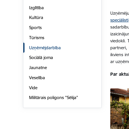
Izglītība
Uzņēmēju
Kultūra
speciālisti
sadarbību
Sports
izaicināj
Tūrisms
viedokli.
Uzņēmējdarbība
partneri,
ikviens i
Sociālā joma
ar uzņēmē
Jaunatne
Par aktuā
Veselība
Vide
Militārais poligons "Sēlija"