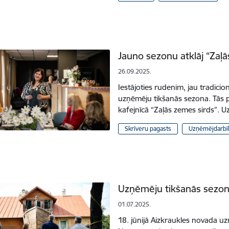
Jauno sezonu atklāj “Zaļā
26.09.2025.
Iestājoties rudenim, jau tradicio
uzņēmēju tikšanās sezona. Tās p
kafejnīcā “Zaļās zemes sirds”. U
Skrīveru pagasts
Uzņēmējdarbī
Uzņēmēju tikšanās sezon
01.07.2025.
18. jūnijā Aizkraukles novada u