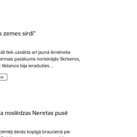
s zemes sirdī”
nāli tiek uzsākta arī jaunā ikmēneša
irmais pasākums norisinājās Skrīveros,
z tikšanos bija ieradušies…
ba
a noslēdzas Neretas pusē
zņēmēji devās kopīgā braucienā pie