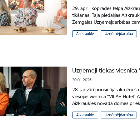
29. aprīlī koprades telpā Aizkr
tikšanās. Tajā piedalījās Aizkra
Zemgales Uzņēmējdarbības centra
Aizkraukle
Uzņēmējdarbība
Uzņēmēji tiekas viesnīcā 
30.01.2026.
28. janvārī norisinājās ikmēneš
viesojās viesnīcā “VILAR Hotel” Ai
Aizkraukles novada domes prie
Aizkraukle
Uzņēmējdarbība