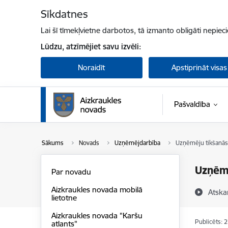
Pāriet uz lapas saturu
Sīkdatnes
Lai šī tīmekļvietne darbotos, tā izmanto obligāti nepiec
Lūdzu, atzīmējiet savu izvēli:
Noraidīt
Apstiprināt visas
Pašvaldība
Sākums
Novads
Uzņēmējdarbība
Uzņēmēju tikšanās
Uzņēm
Par novadu
Aizkraukles novada mobilā
Atska
lietotne
Aizkraukles novada "Karšu
Publicēts: 
atlants"