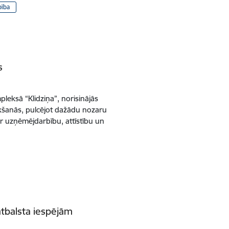
ība
s
pleksā “Klidziņa”, norisinājās
kšanās, pulcējot dažādu nozaru
 uzņēmējdarbību, attīstību un
tbalsta iespējām