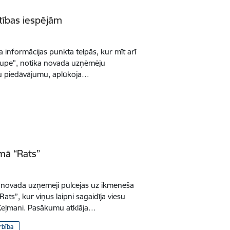
tības iespējām
ma informācijas punkta telpās, kur mīt arī
stupe”, notika novada uzņēmēju
pu piedāvājumu, aplūkoja…
mā “Rats”
s novada uzņēmēji pulcējās uz ikmēneša
ts”, kur viņus laipni sagaidīja viesu
 Keļmani. Pasākumu atklāja…
rbība