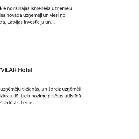
auklē norisinājās ikmēneša uzņēmēju
ukles novada uzņēmēji un viesi no
, Latvijas Investīciju un…
“VILAR Hotel”
a uzņēmēju tikšanās, un šoreiz uzņēmēji
zkrauklē. Liela nozīme pilsētas attīstībā
kšsēdētājs Leons…