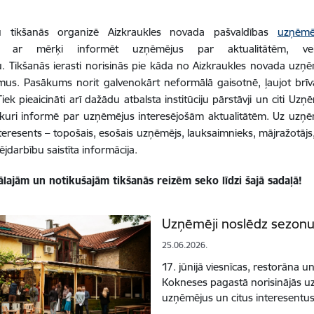
 tikšanās organizē Aizkraukles novada pašvaldības
uzņēmē
ar mērķi informēt uzņēmējus par aktualitātēm, veic
. Tikšanās ierasti norisinās pie kāda no Aizkraukles novada uzņ
umus. Pasākums norit galvenokārt neformālā gaisotnē, ļaujot brī
 Tiek pieaicināti arī dažādu atbalsta institūciju pārstāvji un citi U
 kuri informē par uzņēmējus interesējošām aktualitātēm. Uz uzņē
nteresents – topošais, esošais uzņēmējs, lauksaimnieks, mājražotājs
jdarbību saistīta informācija.
lajām un notikušajām tikšanās reizēm seko līdzi šajā sadaļā!
Uzņēmēji noslēdz sezonu 
25.06.2026.
17. jūnijā viesnīcas, restorāna 
Kokneses pagastā norisinājās uz
uzņēmējus un citus interesent