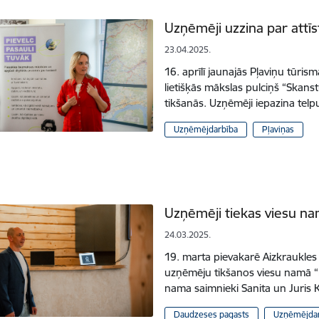
Uzņēmēji uzzina par attīs
23.04.2025.
16. aprīlī jaunajās Pļaviņu tūris
lietišķās mākslas pulciņš “Skan
tikšanās. Uzņēmēji iepazina tel
Uzņēmējdarbība
Pļaviņas
Uzņēmēji tiekas viesu na
24.03.2025.
19. marta pievakarē Aizkraukle
uzņēmēju tikšanos viesu namā “Ra
nama saimnieki Sanita un Juris
Daudzeses pagasts
Uzņēmējda