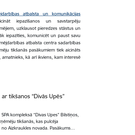
jdarbības atbalsta un komunikācijas
ināt iepazīšanos un savstarpēju
ēmējiem, uzklausot pieredzes stāstus un
vāk iepazīties, komunicēt un paust savu
zņēmējdarbības atbalsta centra sadarbības
mēju tikšanās pasākumiem tiek aicināts
, amatnieks, kā arī ikviens, kam interesē
ar tikšanos “Divās Upēs”
un SPA kompleksā “Divas Upes” Bilstiņos,
ņēmēju tikšanās, kas pulcēja
us no Aizkraukles novada. Pasākums…