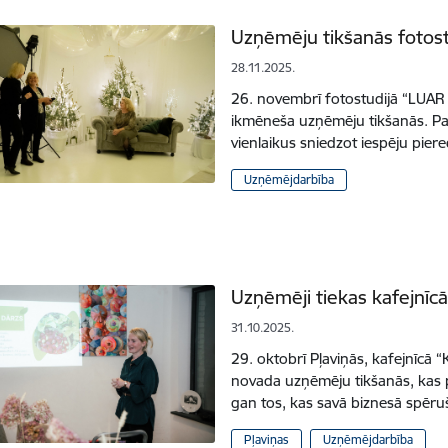
Uzņēmēju tikšanās fotost
28.11.2025.
26. novembrī fotostudijā “LUAR a
ikmēneša uzņēmēju tikšanās. Pa
vienlaikus sniedzot iespēju pie
Uzņēmējdarbība
Uzņēmēji tiekas kafejnīc
31.10.2025.
29. oktobrī Pļaviņās, kafejnīcā 
novada uzņēmēju tikšanās, kas 
gan tos, kas savā biznesā spēru
Pļaviņas
Uzņēmējdarbība