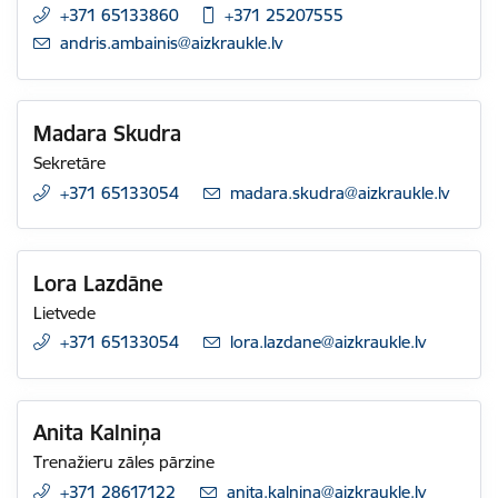
+371 65133860
+371 25207555
E-pasts:
andris.ambainis@aizkraukle.lv
Madara Skudra
Sekretāre
+371 65133054
E-pasts:
madara.skudra@aizkraukle.lv
Lora Lazdāne
Lietvede
+371 65133054
E-pasts:
lora.lazdane@aizkraukle.lv
Anita Kalniņa
Trenažieru zāles pārzine
+371 28617122
E-pasts:
anita.kalnina@aizkraukle.lv