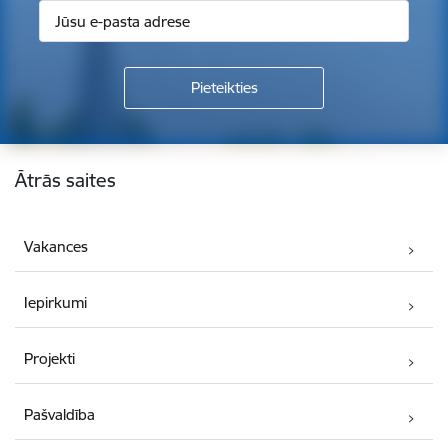
Kājene
Ātrās saites
Vakances
Iepirkumi
Projekti
Pašvaldība