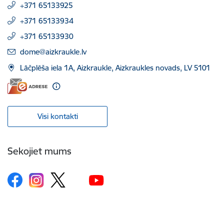
+371 65133925
+371 65133934
+371 65133930
E-pasts:
dome@aizkraukle.lv
Lāčplēša iela 1A, Aizkraukle, Aizkraukles novads, LV 5101
Visi kontakti
Sekojiet mums