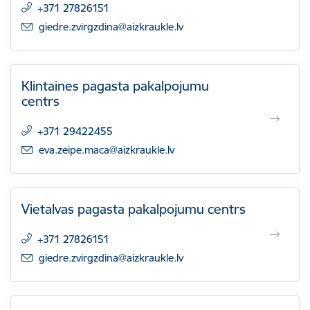
+371 27826151
E-pasts:
giedre.zvirgzdina@aizkraukle.lv
Klintaines pagasta pakalpojumu
centrs
+371 29422455
E-pasts:
eva.zeipe.maca@aizkraukle.lv
Vietalvas pagasta pakalpojumu centrs
+371 27826151
E-pasts:
giedre.zvirgzdina@aizkraukle.lv