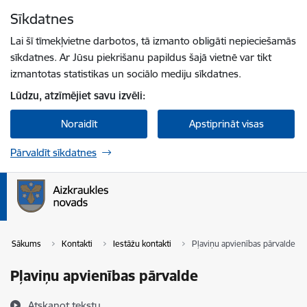
Pāriet uz lapas saturu
Sīkdatnes
Spied
lai meklētu
Enter
Lai šī tīmekļvietne darbotos, tā izmanto obligāti nepieciešamās
sīkdatnes. Ar Jūsu piekrišanu papildus šajā vietnē var tikt
izmantotas statistikas un sociālo mediju sīkdatnes.
Lūdzu, atzīmējiet savu izvēli:
Noraidīt
Apstiprināt visas
Pārvaldīt sīkdatnes
Sākums
Kontakti
Iestāžu kontakti
Pļaviņu apvienības pārvalde
Pļaviņu apvienības pārvalde
Atskaņot tekstu