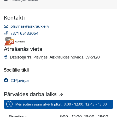
Kontakti
E-pasts:
plavinas@aizkraukle.lv
+371 65133054
Atrašanās vieta
Dzelzceļa 11, Pļaviņas, Aizkraukles novads, LV-5120
Sociālie tīkli
@Pļaviņas
Pārvaldes darba laiks
Mēs šodien esam atvērti plkst. 8:00 - 12:00, 12:45 - 15:00
Pirmdiena
8:00 - 12:00, 13:00 - 18:00