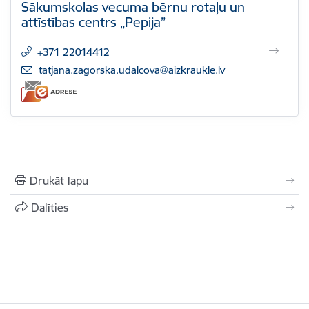
Sākumskolas vecuma bērnu rotaļu un
attīstības centrs „Pepija”
+371 22014412
E-pasts:
tatjana.zagorska.udalcova@aizkraukle.lv
Drukāt lapu
Dalīties