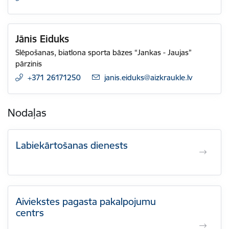
Jānis Eiduks
Slēpošanas, biatlona sporta bāzes “Jankas - Jaujas”
pārzinis
+371 26171250
E-pasts:
janis.eiduks@aizkraukle.lv
Nodaļas
Labiekārtošanas dienests
Aiviekstes pagasta pakalpojumu
centrs