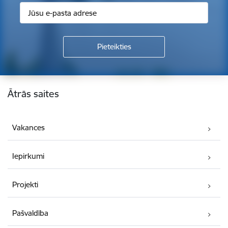
Kājene
Ātrās saites
Vakances
Iepirkumi
Projekti
Pašvaldība