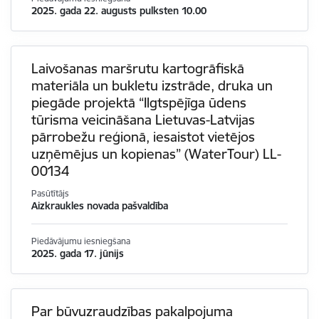
2025. gada 22. augusts pulksten 10.00
Laivošanas maršrutu kartogrāfiskā
materiāla un bukletu izstrāde, druka un
piegāde projektā “Ilgtspējīga ūdens
tūrisma veicināšana Lietuvas-Latvijas
pārrobežu reģionā, iesaistot vietējos
uzņēmējus un kopienas” (WaterTour) LL-
00134
Pasūtītājs
Aizkraukles novada pašvaldība
Piedāvājumu iesniegšana
2025. gada 17. jūnijs
Par būvuzraudzības pakalpojuma