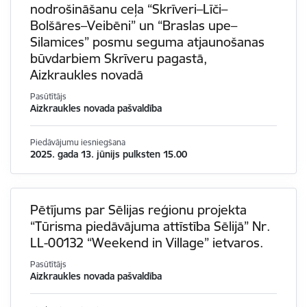
nodrošināšanu ceļa “Skrīveri–Līči–
Bolšāres–Veibēni” un “Braslas upe–
Silamices” posmu seguma atjaunošanas
būvdarbiem Skrīveru pagastā,
Aizkraukles novadā
Pasūtītājs
Aizkraukles novada pašvaldība
Piedāvājumu iesniegšana
2025. gada 13. jūnijs pulksten 15.00
Pētījums par Sēlijas reģionu projekta
“Tūrisma piedāvājuma attīstība Sēlijā” Nr.
LL-00132 “Weekend in Village” ietvaros.
Pasūtītājs
Aizkraukles novada pašvaldība