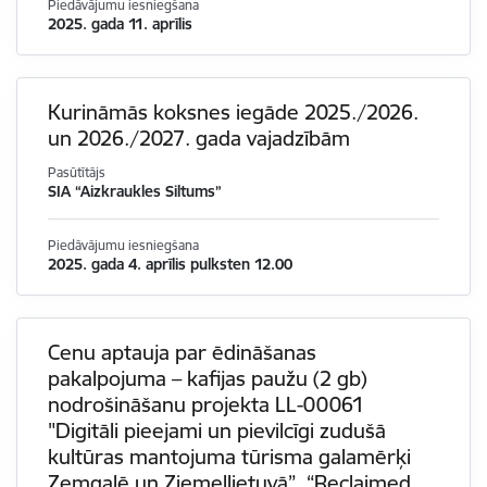
Piedāvājumu iesniegšana
2025. gada 11. aprīlis
Kurināmās koksnes iegāde 2025./2026.
un 2026./2027. gada vajadzībām
Pasūtītājs
SIA “Aizkraukles Siltums”
Piedāvājumu iesniegšana
2025. gada 4. aprīlis pulksten 12.00
Cenu aptauja par ēdināšanas
pakalpojuma – kafijas paužu (2 gb)
nodrošināšanu projekta LL-00061
"Digitāli pieejami un pievilcīgi zudušā
kultūras mantojuma tūrisma galamērķi
Zemgalē un Ziemeļlietuvā”, “Reclaimed