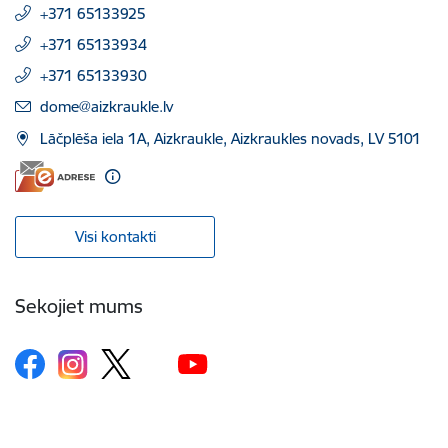
+371 65133925
+371 65133934
+371 65133930
E-pasts:
dome@aizkraukle.lv
Lāčplēša iela 1A, Aizkraukle, Aizkraukles novads, LV 5101
Visi kontakti
Sekojiet mums