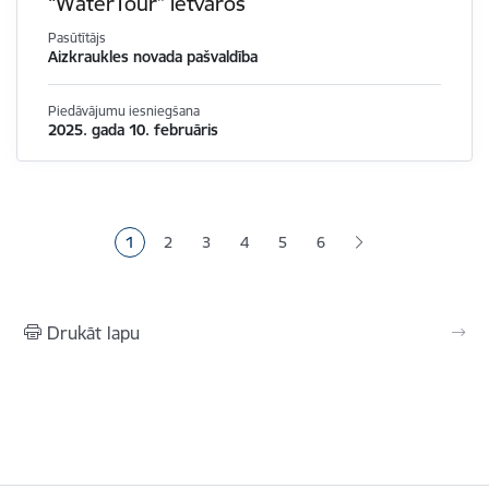
“WaterTour” ietvaros
Pasūtītājs
Aizkraukles novada pašvaldība
Piedāvājumu iesniegšana
2025. gada 10. februāris
Lapošana
1
2
3
4
5
6
Pašreizējā lapa
Lapa
Lapa
Lapa
Lapa
Drukāt lapu