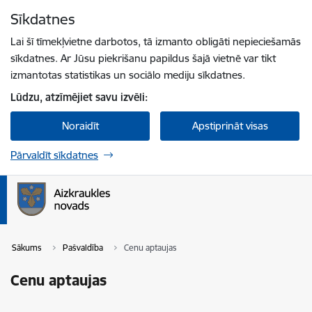
Pāriet uz lapas saturu
Sīkdatnes
Spied
lai meklētu
Enter
Lai šī tīmekļvietne darbotos, tā izmanto obligāti nepieciešamās
sīkdatnes. Ar Jūsu piekrišanu papildus šajā vietnē var tikt
izmantotas statistikas un sociālo mediju sīkdatnes.
Lūdzu, atzīmējiet savu izvēli:
Noraidīt
Apstiprināt visas
Pārvaldīt sīkdatnes
Sākums
Pašvaldība
Cenu aptaujas
Cenu aptaujas