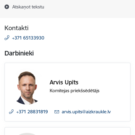
Atskaņot tekstu
Kontakti
+371 65133930
Darbinieki
Arvis Upīts
Komitejas priekšsēdētājs
+371 28831819
E-pasts:
arvis.upits@aizkraukle.lv