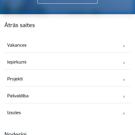
Kājene
Ātrās saites
Vakances
Iepirkumi
Projekti
Pašvaldība
Izsoles
Noderīgi