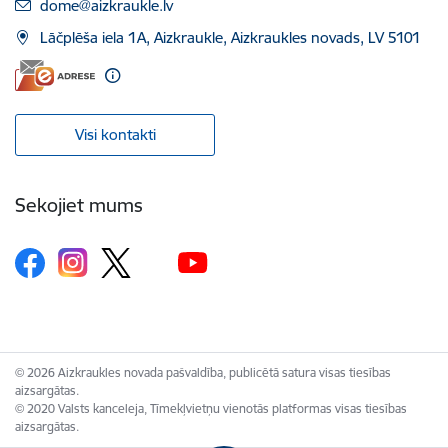
E-pasts:
dome@aizkraukle.lv
Lāčplēša iela 1A, Aizkraukle, Aizkraukles novads, LV 5101
Visi kontakti
Sekojiet mums
© 2026 Aizkraukles novada pašvaldība, publicētā satura visas tiesības
aizsargātas.
© 2020 Valsts kanceleja, Tīmekļvietņu vienotās platformas visas tiesības
aizsargātas.