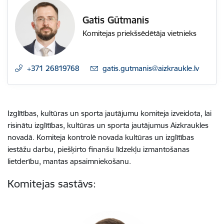
Gatis Gūtmanis
Komitejas priekšsēdētāja vietnieks
+371 26819768
E-pasts:
gatis.gutmanis@aizkraukle.lv
Izglītības, kultūras un sporta jautājumu komiteja izveidota, lai
risinātu izglītības, kultūras un sporta jautājumus Aizkraukles
novadā. Komiteja kontrolē novada kultūras un izglītības
iestāžu darbu, piešķirto finanšu līdzekļu izmantošanas
lietderību, mantas apsaimniekošanu.
Komitejas sastāvs: