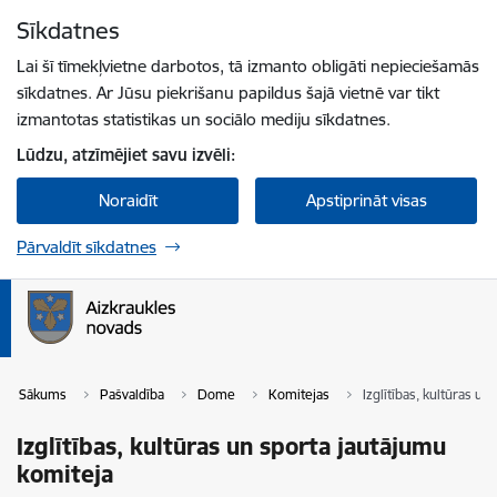
Pāriet uz lapas saturu
Sīkdatnes
Spied
lai meklētu
Enter
Lai šī tīmekļvietne darbotos, tā izmanto obligāti nepieciešamās
sīkdatnes. Ar Jūsu piekrišanu papildus šajā vietnē var tikt
izmantotas statistikas un sociālo mediju sīkdatnes.
Lūdzu, atzīmējiet savu izvēli:
Noraidīt
Apstiprināt visas
Pārvaldīt sīkdatnes
Sākums
Pašvaldība
Dome
Komitejas
Izglītības, kultūras u
Izglītības, kultūras un sporta jautājumu
komiteja