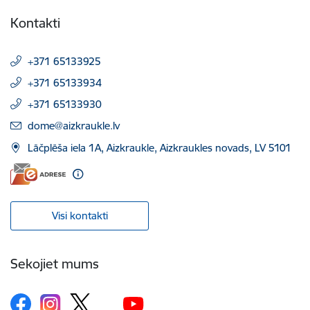
Kontakti
+371 65133925
+371 65133934
+371 65133930
E-pasts:
dome@aizkraukle.lv
Lāčplēša iela 1A, Aizkraukle, Aizkraukles novads, LV 5101
Visi kontakti
Sekojiet mums