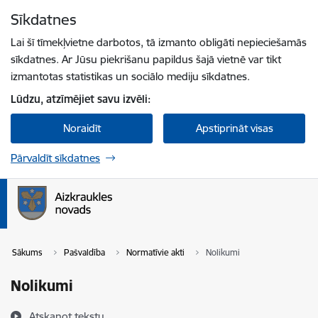
Pāriet uz lapas saturu
Sīkdatnes
Spied
lai meklētu
Enter
Lai šī tīmekļvietne darbotos, tā izmanto obligāti nepieciešamās
sīkdatnes. Ar Jūsu piekrišanu papildus šajā vietnē var tikt
izmantotas statistikas un sociālo mediju sīkdatnes.
Lūdzu, atzīmējiet savu izvēli:
Noraidīt
Apstiprināt visas
Pārvaldīt sīkdatnes
Sākums
Pašvaldība
Normatīvie akti
Nolikumi
Nolikumi
Atskaņot tekstu