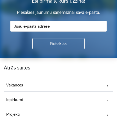
Esi pirmais, kurš uzzina!
Piesakies jaunumu saņemšanai savā e-pastā.
Kājene
Ātrās saites
Vakances
Iepirkumi
Projekti