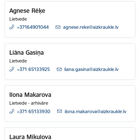
Agnese Rēķe
Lietvede
+37164901044
E-pasts:
agnese.reke@aizkraukle.lv
Liāna Gasiņa
Lietvede
+371 65133925
E-pasts:
liana.gasina@aizkraukle.lv
Ilona Makarova
Lietvede - arhivāre
+371 65133930
E-pasts:
ilona.makarova@aizkraukle.lv
Laura Mikulova