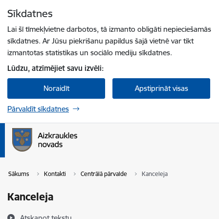
Pāriet uz lapas saturu
Sīkdatnes
Spied
lai meklētu
Enter
Lai šī tīmekļvietne darbotos, tā izmanto obligāti nepieciešamās
sīkdatnes. Ar Jūsu piekrišanu papildus šajā vietnē var tikt
izmantotas statistikas un sociālo mediju sīkdatnes.
Lūdzu, atzīmējiet savu izvēli:
Noraidīt
Apstiprināt visas
Pārvaldīt sīkdatnes
Sākums
Kontakti
Centrālā pārvalde
Kanceleja
Kanceleja
Atskaņot tekstu