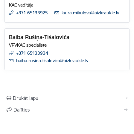
KAC vadītāja
+371 65133925
E-pasts:
laura.mikulova@aizkraukle.lv
Baiba Rušiņa-Tišaloviča
VPVKAC speciāliste
+371 65133934
E-pasts:
baiba.rusina.tisalovica@aizkraukle.lv
Drukāt lapu
Dalīties