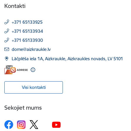
Kontakti
+371 65133925
+371 65133934
+371 65133930
E-pasts:
dome@aizkraukle.lv
Lāčplēša iela 1A, Aizkraukle, Aizkraukles novads, LV 5101
Visi kontakti
Sekojiet mums