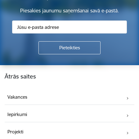
Piesakies jaunumu saņemšanai savā e-pastā.
Kājene
Ātrās saites
Vakances
Iepirkumi
Projekti