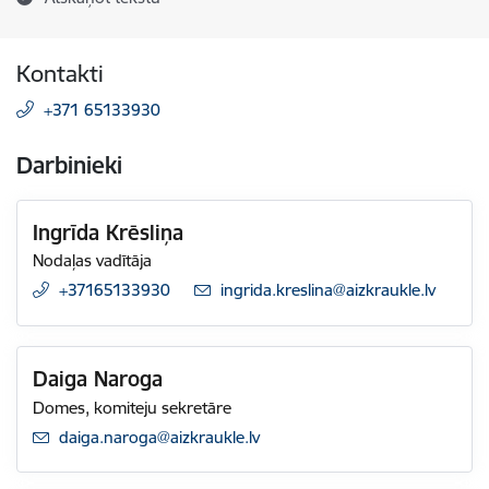
Kontakti
+371 65133930
Darbinieki
Ingrīda Krēsliņa
Nodaļas vadītāja
+37165133930
E-pasts:
ingrida.kreslina@aizkraukle.lv
Daiga Naroga
Domes, komiteju sekretāre
E-pasts:
daiga.naroga@aizkraukle.lv