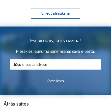
Sniegt atsauksmi
Esi pirmais, kurš uzzina!
Piesakies jaunumu saņemšanai savā e-pastā.
Kājene
Ātrās saites