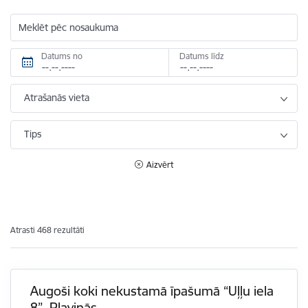
Meklēt pēc nosaukuma
Datums no
Datums līdz
Atrašanās vieta
Tips
Aizvērt
Atrasti 468 rezultāti
Augoši koki nekustamā īpašumā “Uļļu iela
8”, Pļaviņās