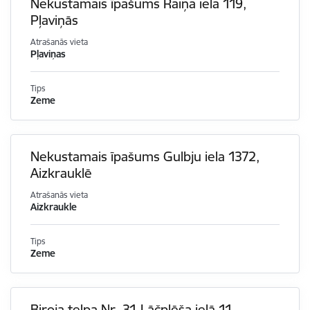
Nekustamais īpašums Raiņa iela 119,
Pļaviņās
Atrašanās vieta
Pļaviņas
Tips
Zeme
Nekustamais īpašums Gulbju iela 1372,
Aizkrauklē
Atrašanās vieta
Aizkraukle
Tips
Zeme
Biroja telpa Nr. 31 Lāčplēša ielā 11,