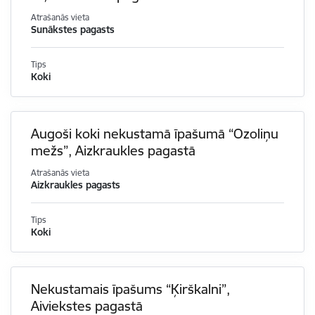
Atrašanās vieta
Sunākstes pagasts
Tips
Koki
Augoši koki nekustamā īpašumā “Ozoliņu
mežs”, Aizkraukles pagastā
Atrašanās vieta
Aizkraukles pagasts
Tips
Koki
Nekustamais īpašums “Ķirškalni”,
Aiviekstes pagastā