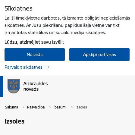
Pāriet uz lapas saturu
Sīkdatnes
Spied
lai meklētu
Enter
Lai šī tīmekļvietne darbotos, tā izmanto obligāti nepieciešamās
sīkdatnes. Ar Jūsu piekrišanu papildus šajā vietnē var tikt
izmantotas statistikas un sociālo mediju sīkdatnes.
Lūdzu, atzīmējiet savu izvēli:
Noraidīt
Apstiprināt visas
Pārvaldīt sīkdatnes
Sākums
Pašvaldība
Īpašumi
Izsoles
Izsoles