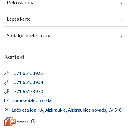
Piekļūstamība
Lapas karte
Sīkdatņu izvēles maiņa
Kontakti
+371 65133925
+371 65133934
+371 65133930
E-pasts:
dome@aizkraukle.lv
Lāčplēša iela 1A, Aizkraukle, Aizkraukles novads, LV 5101