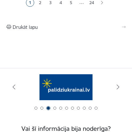
…
1
2
3
4
5
24
Pašreizējā lapa
Lapa
Lapa
Lapa
Lapa
Drukāt lapu
Vai šī informācija bija noderīga?