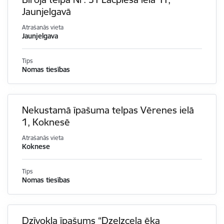
Jaunjelgavā
Atrašanās vieta
Jaunjelgava
Tips
Nomas tiesības
Nekustamā īpašuma telpas Vērenes ielā
1, Koknesē
Atrašanās vieta
Koknese
Tips
Nomas tiesības
Dzīvokļa īpašums “Dzelzceļa ēka