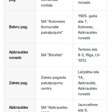
novads
nodaļa
1905. gada
SIA “Kokneses
iela 7,
Bebru pag.
Komunālie
Koknese,
pakalpojumi”
Aizkraukles
novads
Terēzes iela
Aizkraukles
SIA "BioVide"
8-3, Rīga, LV-
novads
1012
Lāčplēša iela
Zalves pagasta
1A,
Zalves pag.
pakalpojumu
Aizkraukle,
centrs
Aizkraukles
novads
Jaunceltnes
Aizkraukles
SIA “Aizkraukles
iela 9,