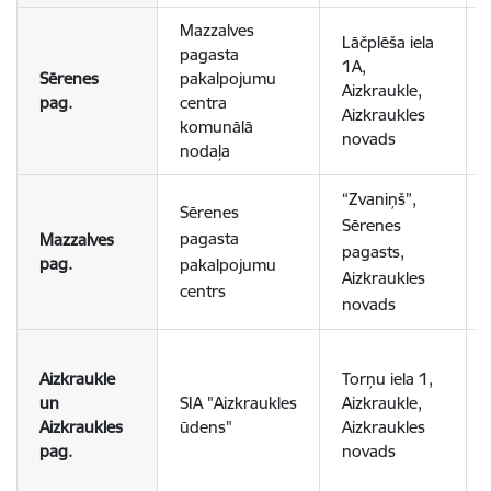
Mazzalves
Lāčplēša iela
pagasta
1A,
Sērenes
pakalpojumu
Aizkraukle,
pag.
centra
Aizkraukles
komunālā
novads
nodaļa
“Zvaniņš”,
Sērenes
Sērenes
pagasta
Mazzalves
pagasts,
pag.
pakalpojumu
Aizkraukles
centrs
novads
Aizkraukle
Torņu iela 1,
un
SIA "Aizkraukles
Aizkraukle,
Aizkraukles
ūdens"
Aizkraukles
pag.
novads