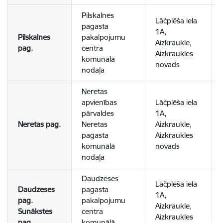
Pilskalnes
Lāčplēša iela
pagasta
1A,
Pilskalnes
pakalpojumu
Aizkraukle,
pag.
centra
Aizkraukles
komunālā
novads
nodaļa
Neretas
apvienības
Lāčplēša iela
pārvaldes
1A,
Neretas pag.
Neretas
Aizkraukle,
pagasta
Aizkraukles
komunālā
novads
nodaļa
Daudzeses
Lāčplēša iela
Daudzeses
pagasta
1A,
pag.
pakalpojumu
Aizkraukle,
Sunākstes
centra
Aizkraukles
pag
komunālā