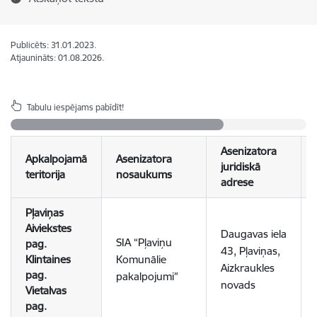
Publicēts: 31.01.2023.
Atjaunināts: 01.08.2026.
Tabulu iespējams pabīdīt!
Asenizatora
Apkalpojamā
Asenizatora
juridiskā
teritorija
nosaukums
adrese
Pļaviņas
Aiviekstes
Daugavas iela
SIA “Pļaviņu
pag.
43, Pļaviņas,
Klintaines
Komunālie
Aizkraukles
pag.
pakalpojumi”
novads
Vietalvas
pag.