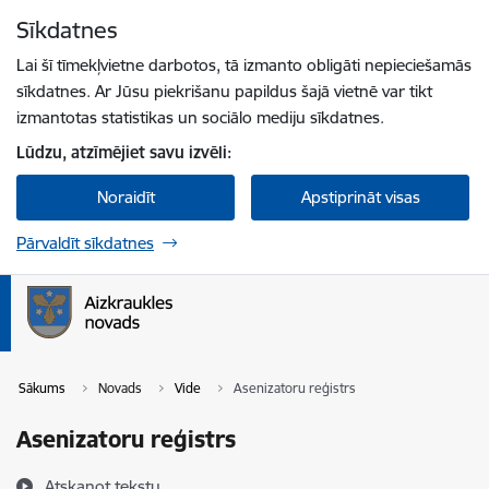
Pāriet uz lapas saturu
Sīkdatnes
Spied
lai meklētu
Enter
Lai šī tīmekļvietne darbotos, tā izmanto obligāti nepieciešamās
sīkdatnes. Ar Jūsu piekrišanu papildus šajā vietnē var tikt
izmantotas statistikas un sociālo mediju sīkdatnes.
Lūdzu, atzīmējiet savu izvēli:
Noraidīt
Apstiprināt visas
Pārvaldīt sīkdatnes
Sākums
Novads
Vide
Asenizatoru reģistrs
Asenizatoru reģistrs
Atskaņot tekstu