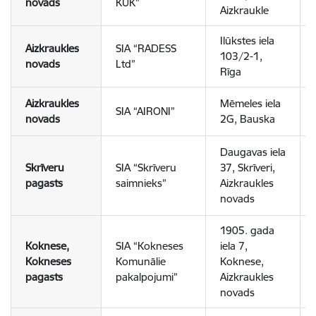
novads
KUK”
Aizkraukle
Ilūkstes iela
Aizkraukles
SIA “RADESS
103/2-1,
novads
Ltd”
Rīga
Aizkraukles
Mēmeles iela
SIA “AIRONI”
novads
2G, Bauska
Daugavas iela
Skrīveru
SIA “Skrīveru
37, Skrīveri,
pagasts
saimnieks”
Aizkraukles
novads
1905. gada
Koknese,
SIA “Kokneses
iela 7,
Kokneses
Komunālie
Koknese,
pagasts
pakalpojumi”
Aizkraukles
novads