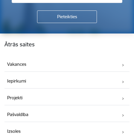
Kājene
Ātrās saites
Vakances
Iepirkumi
Projekti
Pašvaldība
Izsoles