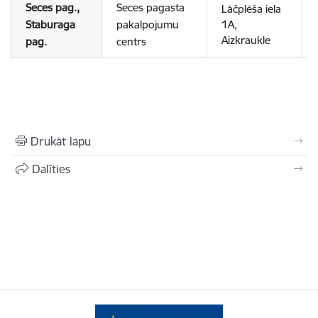
Seces pag.,
Seces pagasta
Lāčplēša iela
Staburaga
pakalpojumu
1A,
Aizkraukle
pag.
centrs
Drukāt lapu
Dalīties