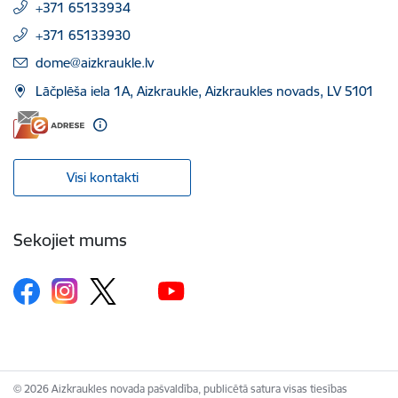
+371 65133934
+371 65133930
E-pasts:
dome@aizkraukle.lv
Lāčplēša iela 1A, Aizkraukle, Aizkraukles novads, LV 5101
Visi kontakti
Sekojiet mums
© 2026 Aizkraukles novada pašvaldība, publicētā satura visas tiesības