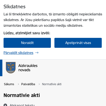
Pāriet uz lapas saturu
Sīkdatnes
Spied
lai meklētu
Enter
Lai šī tīmekļvietne darbotos, tā izmanto obligāti nepieciešamās
sīkdatnes. Ar Jūsu piekrišanu papildus šajā vietnē var tikt
izmantotas statistikas un sociālo mediju sīkdatnes.
Lūdzu, atzīmējiet savu izvēli:
Noraidīt
Apstiprināt visas
Pārvaldīt sīkdatnes
Sākums
Pašvaldība
Normatīvie akti
Normatīvie akti
Atskaņot tekstu