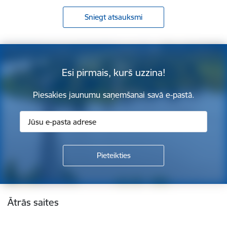
Sniegt atsauksmi
Esi pirmais, kurš uzzina!
Piesakies jaunumu saņemšanai savā e-pastā.
Kājene
Ātrās saites