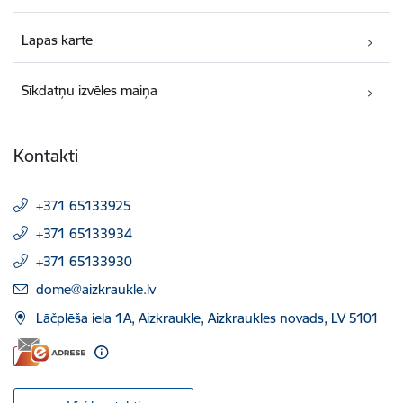
Lapas karte
Sīkdatņu izvēles maiņa
Kontakti
+371 65133925
+371 65133934
+371 65133930
E-pasts:
dome@aizkraukle.lv
Lāčplēša iela 1A, Aizkraukle, Aizkraukles novads, LV 5101