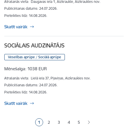
Atrašanās vieta:
Daugavas iela 1, Aizkraukle, Aizkraukles nov.
Publicēšanas datums: 24.07.2026.
Pieteikties līdz
:
14.08.2026.
Skatīt vairāk
SOCIĀLAIS AUDZINĀTĀJS
Veselības aprūpe / Sociālā aprūpe
Mēnešalga:
1038 EUR
Atrašanās vieta:
Lielā iela 37, Pļaviņas, Aizkraukles nov.
Publicēšanas datums: 24.07.2026.
Pieteikties līdz
:
14.08.2026.
Skatīt vairāk
Lapošana
1
2
3
4
5
Pašreizējā lapa
Lapa
Lapa
Lapa
Lapa