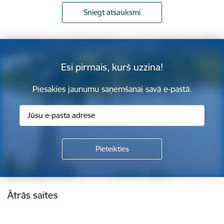
Sniegt atsauksmi
Esi pirmais, kurš uzzina!
Piesakies jaunumu saņemšanai savā e-pastā.
Kājene
Ātrās saites