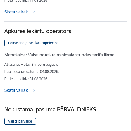
Pieteikties līdz
:
14.08.2026.
Skatīt vairāk
Apkures iekārtu operators
Ēdināšana / Pārtikas rūpniecība
Mēnešalga:
Valstī noteiktā minimālā stundas tarifa likme
Atrašanās vieta:
Skrīveru pagasts
Publicēšanas datums: 04.08.2026.
Pieteikties līdz
:
31.08.2026.
Skatīt vairāk
Nekustamā īpašuma PĀRVALDNIEKS
Valsts pārvalde