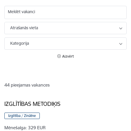
Meklēt vakanci
Atrašanās vieta
Kategorija
Aizvērt
44
pieejamas vakances
IZGLĪTĪBAS METODIĶIS
Izglītība / Zinātne
Mēnešalga:
329 EUR