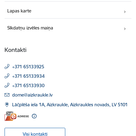
Lapas karte
Sīkdatņu izvēles maiņa
Kontakti
+371 65133925
+371 65133934
+371 65133930
E-pasts:
dome@aizkraukle.lv
Lāčplēša iela 1A, Aizkraukle, Aizkraukles novads, LV 5101
Visi kontakti