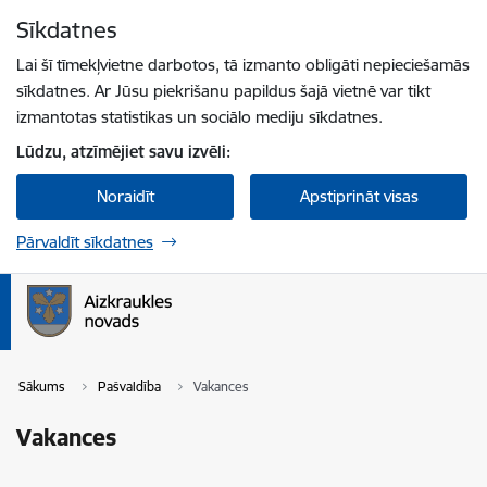
Pāriet uz lapas saturu
Sīkdatnes
Spied
lai meklētu
Enter
Lai šī tīmekļvietne darbotos, tā izmanto obligāti nepieciešamās
sīkdatnes. Ar Jūsu piekrišanu papildus šajā vietnē var tikt
izmantotas statistikas un sociālo mediju sīkdatnes.
Lūdzu, atzīmējiet savu izvēli:
Noraidīt
Apstiprināt visas
Pārvaldīt sīkdatnes
Sākums
Pašvaldība
Vakances
Vakances