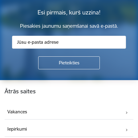
Esi pirmais, kurš uzzina!
Piesakies jaunumu saņemšanai savā e-pastā.
Kājene
Ātrās saites
Vakances
Iepirkumi