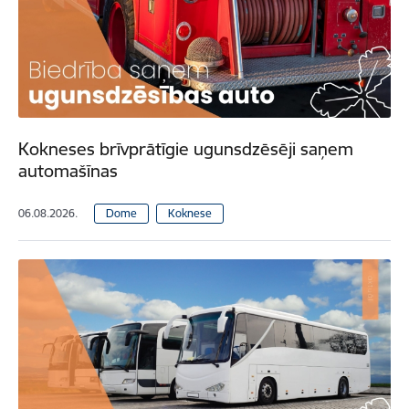
Kokneses brīvprātīgie ugunsdzēsēji saņem
automašīnas
06.08.2026.
Dome
Koknese