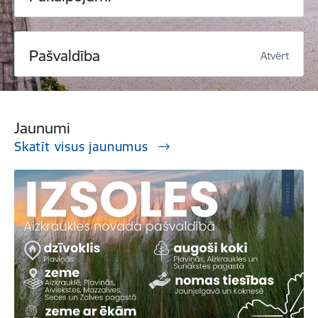
Pašvaldība
Atvērt
Jaunumi
Skatīt visus jaunumus