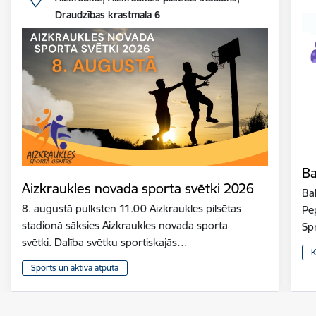
Draudzības krastmala 6
Ba
Aizkraukles novada sporta svētki 2026
Bal
8. augustā pulksten 11.00 Aizkraukles pilsētas
Pe
stadionā sāksies Aizkraukles novada sporta
Sp
svētki. Dalība svētku sportiskajās…
K
Sports un aktīvā atpūta