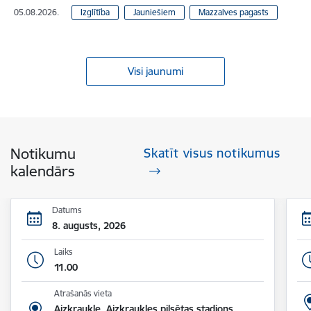
05.08.2026.
Izglītība
Jauniešiem
Mazzalves pagasts
Visi jaunumi
Notikumu
Skatīt visus notikumus
kalendārs
Datums
8. augusts, 2026
Laiks
11.00
Atrašanās vieta
Aizkraukle, Aizkraukles pilsētas stadions,