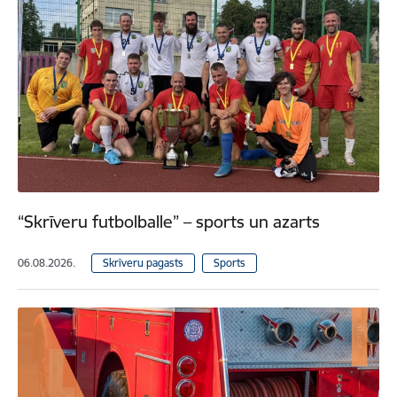
“Skrīveru futbolballe” – sports un azarts
06.08.2026.
Skrīveru pagasts
Sports