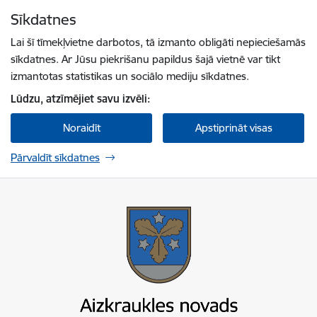
Pāriet uz lapas saturu
Sīkdatnes
Spied
lai meklētu
Enter
Lai šī tīmekļvietne darbotos, tā izmanto obligāti nepieciešamās
sīkdatnes. Ar Jūsu piekrišanu papildus šajā vietnē var tikt
izmantotas statistikas un sociālo mediju sīkdatnes.
Lūdzu, atzīmējiet savu izvēli:
Noraidīt
Apstiprināt visas
Pārvaldīt sīkdatnes
Aizkraukles novada pašvaldība