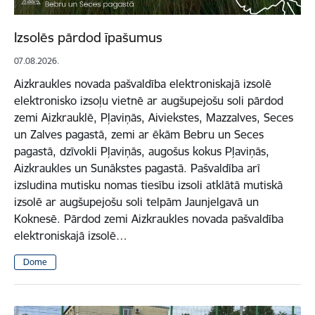
Izsolēs pārdod īpašumus
07.08.2026.
Aizkraukles novada pašvaldība elektroniskajā izsolē
elektronisko izsoļu vietnē ar augšupejošu soli pārdod
zemi Aizkrauklē, Pļaviņās, Aiviekstes, Mazzalves, Seces
un Zalves pagastā, zemi ar ēkām Bebru un Seces
pagastā, dzīvokli Pļaviņās, augošus kokus Pļaviņās,
Aizkraukles un Sunākstes pagastā. Pašvaldība arī
izsludina mutisku nomas tiesību izsoli atklātā mutiskā
izsolē ar augšupejošu soli telpām Jaunjelgavā un
Koknesē. Pārdod zemi Aizkraukles novada pašvaldība
elektroniskajā izsolē…
Dome