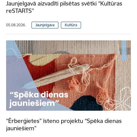
Jaunjelgavā aizvadīti pilsētas svētki “Kultūras
reSTARTS”
05.08.2026.
Jaunjelgava
Kultūra
“Ērberģietes” īsteno projektu “Spēka dienas
jauniešiem”