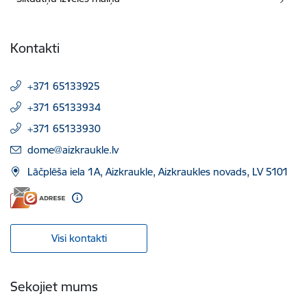
Kontakti
+371 65133925
+371 65133934
+371 65133930
E-pasts:
dome@aizkraukle.lv
Lāčplēša iela 1A, Aizkraukle, Aizkraukles novads, LV 5101
Visi kontakti
Sekojiet mums