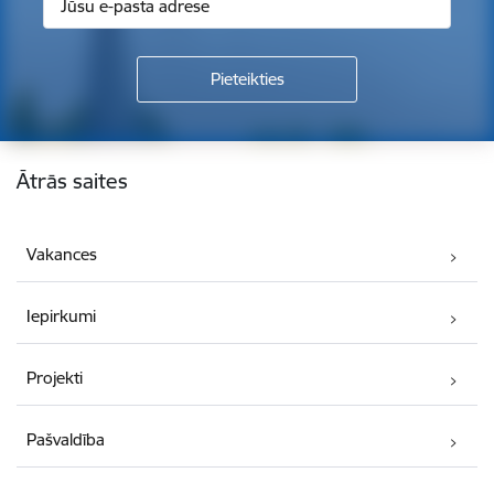
Kājene
Ātrās saites
Vakances
Iepirkumi
Projekti
Pašvaldība