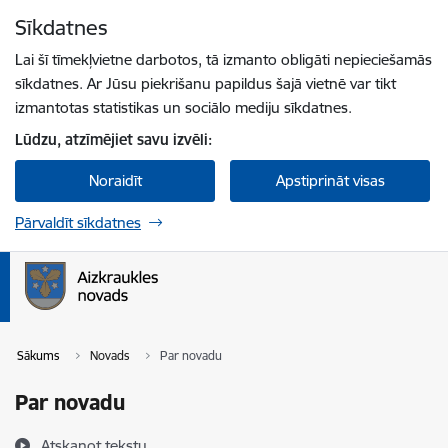
Pāriet uz lapas saturu
Sīkdatnes
Spied
lai meklētu
Enter
Lai šī tīmekļvietne darbotos, tā izmanto obligāti nepieciešamās
sīkdatnes. Ar Jūsu piekrišanu papildus šajā vietnē var tikt
izmantotas statistikas un sociālo mediju sīkdatnes.
Lūdzu, atzīmējiet savu izvēli:
Noraidīt
Apstiprināt visas
Pārvaldīt sīkdatnes
Sākums
Novads
Par novadu
Par novadu
Atskaņot tekstu