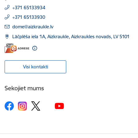
+371 65133934
+371 65133930
E-pasts:
dome@aizkraukle.lv
Lāčplēša iela 1A, Aizkraukle, Aizkraukles novads, LV 5101
Visi kontakti
Sekojiet mums