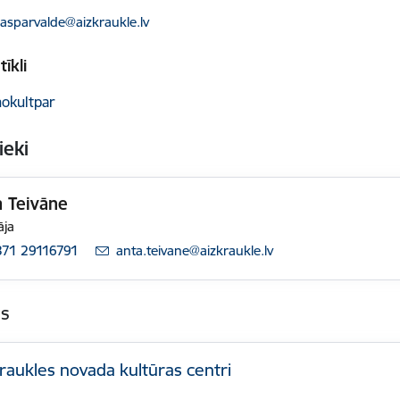
ts:
rasparvalde@aizkraukle.lv
tīkli
nokultpar
ieki
a Teivāne
āja
371 29116791
E-pasts:
anta.teivane@aizkraukle.lv
as
raukles novada kultūras centri