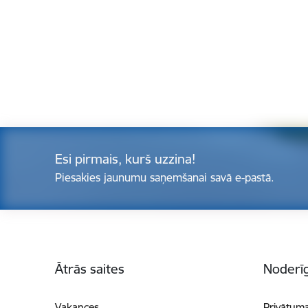
Esi pirmais, kurš uzzina!
Piesakies jaunumu saņemšanai savā e-pastā.
Kājene
Ātrās saites
Noderīg
Vakances
Privātuma