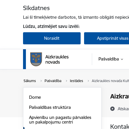
Pāriet uz lapas saturu
Sīkdatnes
Lai šī tīmekļvietne darbotos, tā izmanto obligāti nepiec
Lūdzu, atzīmējiet savu izvēli:
Noraidīt
Apstiprināt visas
Pašvaldība
Sākums
Pašvaldība
Iestādes
Aizkraukles novada Kul
Aizkra
Dome
Pašvaldības struktūra
Atska
Apvienību un pagastu pārvaldes
un pakalpojumu centri
Kontak