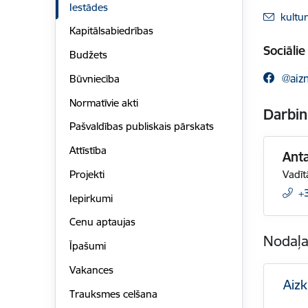
Iestādes
E-pas
kultu
Kapitālsabiedrības
Sociālie 
Budžets
@aiz
Būvniecība
Normatīvie akti
Darbin
Pašvaldības publiskais pārskats
Attīstība
Ant
Projekti
Vadīt
+
Iepirkumi
Cenu aptaujas
Nodaļ
Īpašumi
Vakances
Aizk
Trauksmes celšana