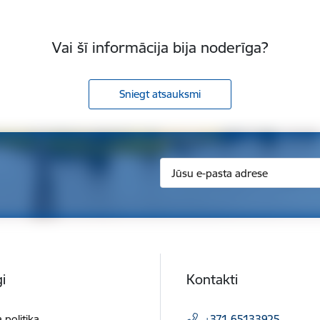
Vai šī informācija bija noderīga?
Sniegt atsauksmi
i
Kontakti
 politika
+371 65133925