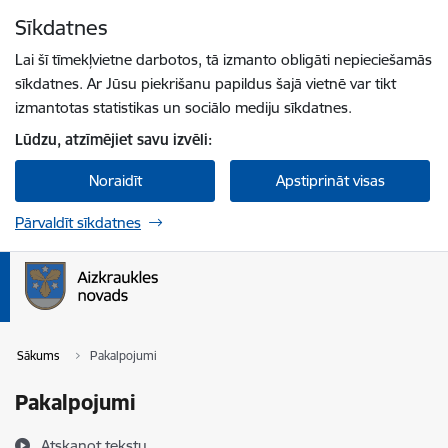
Pāriet uz lapas saturu
Sīkdatnes
Spied
lai meklētu
Enter
Lai šī tīmekļvietne darbotos, tā izmanto obligāti nepieciešamās
sīkdatnes. Ar Jūsu piekrišanu papildus šajā vietnē var tikt
izmantotas statistikas un sociālo mediju sīkdatnes.
Lūdzu, atzīmējiet savu izvēli:
Noraidīt
Apstiprināt visas
Pārvaldīt sīkdatnes
Sākums
Pakalpojumi
Pakalpojumi
Atskaņot tekstu