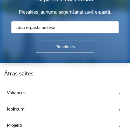
Piesakies jaunumu saņemšanai savā e-pastā.
Kājene
Ātrās saites
Vakances
Iepirkumi
Projekti