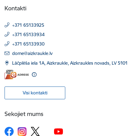
Kontakti
+371 65133925
+371 65133934
+371 65133930
E-pasts:
dome@aizkraukle.lv
Lāčplēša iela 1A, Aizkraukle, Aizkraukles novads, LV 5101
Visi kontakti
Sekojiet mums