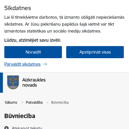
Pāriet uz lapas saturu
Sīkdatnes
Spied
lai meklētu
Enter
Lai šī tīmekļvietne darbotos, tā izmanto obligāti nepieciešamās
sīkdatnes. Ar Jūsu piekrišanu papildus šajā vietnē var tikt
izmantotas statistikas un sociālo mediju sīkdatnes.
Lūdzu, atzīmējiet savu izvēli:
Noraidīt
Apstiprināt visas
Pārvaldīt sīkdatnes
Sākums
Pašvaldība
Būvniecība
Būvniecība
Atskaņot tekstu