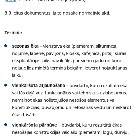
8.3. citus dokumentus, ja to nosaka normatīvie akti.
Termini:
sezonas ēka
– vienstāva ēka (piemēram, siltumnīca,
nojume, lapene, paviljons, kiosks, kafejnīca, pirts), kuras
ekspluatācijas laiks nav ilgāks par vienu gadu un kuru
nojauc līdz minētā termiņa beigām, ietverot nojaukšanas
laiku;
vienkāršota atjaunošana
– būvdarbi, kuru rezultātā ēkā
vai tās daļā veic funkcionālus vai tehniskus uzlabojumus,
nemainot ēkas nolietojušos nesošos elementus vai
konstrukcijas, būvapjomu un lietošanas veidu un neskarot
ēkas fasādi;
vienkāršota pārbūve
– būvdarbi, kuru rezultātā ēkas
nesošajās konstrukcijās veic ailu (piemēram, logu, durvju,