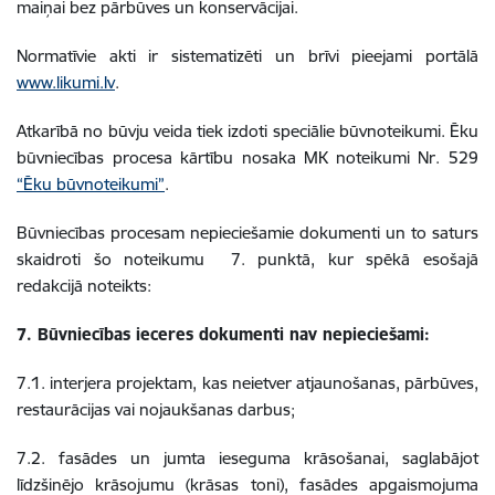
maiņai bez pārbūves un konservācijai.
Normatīvie akti ir sistematizēti un brīvi pieejami portālā
www.likumi.lv
.
Atkarībā no būvju veida tiek izdoti speciālie būvnoteikumi. Ēku
būvniecības procesa kārtību nosaka MK noteikumi Nr. 529
“Ēku būvnoteikumi”
.
Būvniecības procesam nepieciešamie dokumenti un to saturs
skaidroti šo noteikumu 7. punktā, kur spēkā esošajā
redakcijā noteikts:
7. Būvniecības ieceres dokumenti nav nepieciešami:
7.1. interjera projektam, kas neietver atjaunošanas, pārbūves,
restaurācijas vai nojaukšanas darbus;
7.2. fasādes un jumta ieseguma krāsošanai, saglabājot
līdzšinējo krāsojumu (krāsas toni), fasādes apgaismojuma