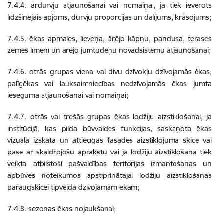
7.4.4. ārdurvju atjaunošanai vai nomaiņai, ja tiek ievērots
līdzšinējais apjoms, durvju proporcijas un dalījums, krāsojums;
7.4.5. ēkas apmales, lieveņa, ārējo kāpņu, pandusa, terases
zemes līmenī un ārējo jumtūdeņu novadsistēmu atjaunošanai;
7.4.6. otrās grupas viena vai divu dzīvokļu dzīvojamās ēkas,
palīgēkas vai lauksaimniecības nedzīvojamās ēkas jumta
ieseguma atjaunošanai vai nomaiņai;
7.4.7. otrās vai trešās grupas ēkas lodžiju aizstiklošanai, ja
institūcijā, kas pilda būvvaldes funkcijas, saskaņota ēkas
vizuālā izskata un attiecīgās fasādes aizstiklojuma skice vai
pase ar skaidrojošu aprakstu vai ja lodžiju aizstiklošana tiek
veikta atbilstoši pašvaldības teritorijas izmantošanas un
apbūves noteikumos apstiprinātajai lodžiju aizstiklošanas
paraugskicei tipveida dzīvojamām ēkām;
7.4.8. sezonas ēkas nojaukšanai;