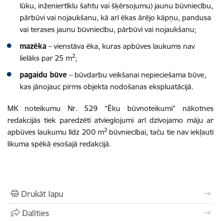
lūku, inženiertīklu šahtu vai šķērsojumu) jaunu būvniecību,
pārbūvi vai nojaukšanu, kā arī ēkas ārējo kāpņu, pandusa
vai terases jaunu būvniecību, pārbūvi vai nojaukšanu;
mazēka
– vienstāva ēka, kuras apbūves laukums nav
2
lielāks par 25 m
;
pagaidu būve
– būvdarbu veikšanai nepieciešama būve,
kas jānojauc pirms objekta nodošanas ekspluatācijā.
MK noteikumu Nr. 529 “Ēku būvnoteikumi” nākotnes
redakcijās tiek paredzēti atvieglojumi arī dzīvojamo māju ar
2
apbūves laukumu līdz 200 m
būvniecībai, taču tie nav iekļauti
likuma spēkā esošajā redakcijā.
Drukāt lapu
Dalīties