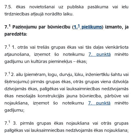
7.5. ēkas novietošanai uz publiska pasākuma vai ielu
tirdzniecības atļaujā norādīto laiku.
1
1
7.
Paziņojumu par būvniecību (
1.
pielikums
) izmanto, ja
paredzēta:
1
7.
1. otrās vai trešās grupas ēkas vai tās daļas vienkāršota
atjaunošana, izņemot šo noteikumu
7. punktā
minēto
gadījumu un kultūras pieminekļus – ēkas;
1
7.
2. ailu (piemēram, logu, durvju, lūku, inženiertīklu šahtu vai
šķērsojumu) pirmās grupas ēkas, otrās grupas viena dzīvokļa
dzīvojamās ēkas, palīgēkas vai lauksaimniecības nedzīvojamās
ēkas nesošajās konstrukcijās jauna būvniecība, pārbūve vai
nojaukšana, izņemot šo noteikumu
7. punktā
minēto
gadījumu;
1
7.
3. pirmās grupas ēkas nojaukšana vai otrās grupas
palīgēkas vai lauksaimniecības nedzīvojamās ēkas nojaukšana;