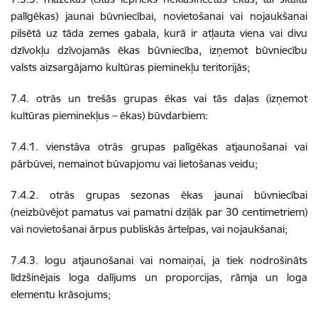
palīgēkas) jaunai būvniecībai, novietošanai vai nojaukšanai
pilsētā uz tāda zemes gabala, kurā ir atļauta viena vai divu
dzīvokļu dzīvojamās ēkas būvniecība, izņemot būvniecību
valsts aizsargājamo kultūras pieminekļu teritorijās;
7.4. otrās un trešās grupas ēkas vai tās daļas (izņemot
kultūras pieminekļus – ēkas) būvdarbiem:
7.4.1. vienstāva otrās grupas palīgēkas atjaunošanai vai
pārbūvei, nemainot būvapjomu vai lietošanas veidu;
7.4.2. otrās grupas sezonas ēkas jaunai būvniecībai
(neizbūvējot pamatus vai pamatni dziļāk par 30 centimetriem)
vai novietošanai ārpus publiskās ārtelpas, vai nojaukšanai;
7.4.3. logu atjaunošanai vai nomaiņai, ja tiek nodrošināts
līdzšinējais loga dalījums un proporcijas, rāmja un loga
elementu krāsojums;