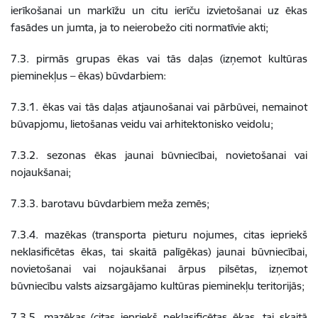
ierīkošanai un markīžu un citu ierīču izvietošanai uz ēkas
fasādes un jumta, ja to neierobežo citi normatīvie akti;
7.3. pirmās grupas ēkas vai tās daļas (izņemot kultūras
pieminekļus – ēkas) būvdarbiem:
7.3.1. ēkas vai tās daļas atjaunošanai vai pārbūvei, nemainot
būvapjomu, lietošanas veidu vai arhitektonisko veidolu;
7.3.2. sezonas ēkas jaunai būvniecībai, novietošanai vai
nojaukšanai;
7.3.3. barotavu būvdarbiem meža zemēs;
7.3.4. mazēkas (transporta pieturu nojumes, citas iepriekš
neklasificētas ēkas, tai skaitā palīgēkas) jaunai būvniecībai,
novietošanai vai nojaukšanai ārpus pilsētas, izņemot
būvniecību valsts aizsargājamo kultūras pieminekļu teritorijās;
7.3.5. mazēkas (citas iepriekš neklasificētas ēkas, tai skaitā