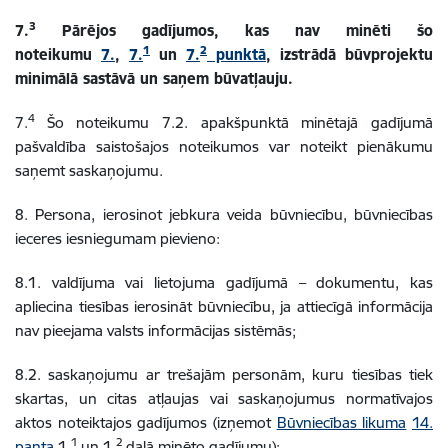
3
7.
Pārējos gadījumos, kas nav minēti šo
1
2
noteikumu
7.
,
7.
un
7.
punktā
, izstrādā būvprojektu
minimālā sastāvā un saņem būvatļauju.
4
7.
Šo noteikumu 7.2. apakšpunktā minētajā gadījumā
pašvaldība saistošajos noteikumos var noteikt pienākumu
saņemt saskaņojumu.
8. Persona, ierosinot jebkura veida būvniecību, būvniecības
ieceres iesniegumam pievieno:
8.1. valdījuma vai lietojuma gadījumā – dokumentu, kas
apliecina tiesības ierosināt būvniecību, ja attiecīgā informācija
nav pieejama valsts informācijas sistēmās;
8.2. saskaņojumu ar trešajām personām, kuru tiesības tiek
skartas, un citas atļaujas vai saskaņojumus normatīvajos
aktos noteiktajos gadījumos (izņemot
Būvniecības likuma
14.
1
2
panta
1.
un 1.
daļā minēto gadījumu);