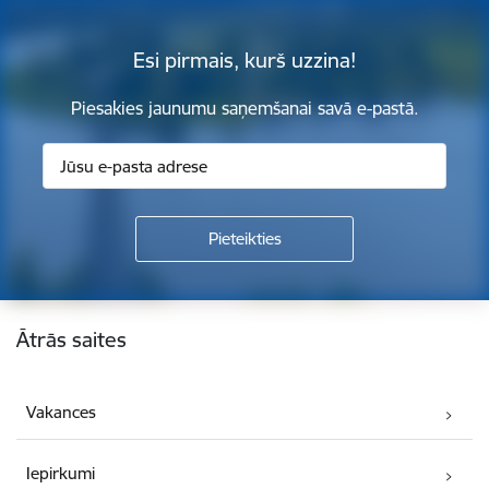
Esi pirmais, kurš uzzina!
Piesakies jaunumu saņemšanai savā e-pastā.
Kājene
Ātrās saites
Vakances
Iepirkumi