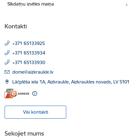
Sīkdatņu izvēles maiņa
Kontakti
+371 65133925
+371 65133934
+371 65133930
E-pasts:
dome@aizkraukle.lv
Lāčplēša iela 1A, Aizkraukle, Aizkraukles novads, LV 5101
Visi kontakti
Sekojiet mums