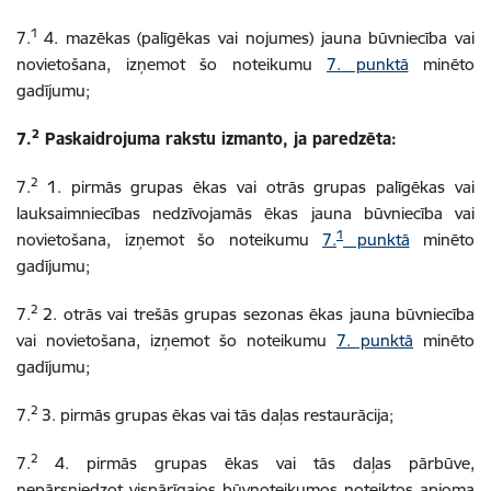
1
7.
4. mazēkas (palīgēkas vai nojumes) jauna būvniecība vai
novietošana, izņemot šo noteikumu
7. punktā
minēto
gadījumu;
2
7.
Paskaidrojuma rakstu izmanto, ja paredzēta:
2
7.
1. pirmās grupas ēkas vai otrās grupas palīgēkas vai
lauksaimniecības nedzīvojamās ēkas jauna būvniecība vai
1
novietošana, izņemot šo noteikumu
7.
punktā
minēto
gadījumu;
2
7.
2. otrās vai trešās grupas sezonas ēkas jauna būvniecība
vai novietošana, izņemot šo noteikumu
7. punktā
minēto
gadījumu;
2
7.
3. pirmās grupas ēkas vai tās daļas restaurācija;
2
7.
4. pirmās grupas ēkas vai tās daļas pārbūve,
nepārsniedzot vispārīgajos būvnoteikumos noteiktos apjoma