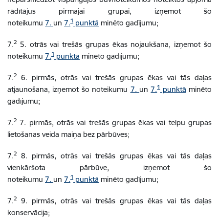
rādītājus pirmajai grupai, izņemot šo
1
noteikumu
7.
un
7.
punktā
minēto gadījumu;
2
7.
5. otrās vai trešās grupas ēkas nojaukšana, izņemot šo
1
noteikumu
7.
punktā
minēto gadījumu;
2
7.
6. pirmās, otrās vai trešās grupas ēkas vai tās daļas
1
atjaunošana, izņemot šo noteikumu
7.
un
7.
punktā
minēto
gadījumu;
2
7.
7. pirmās, otrās vai trešās grupas ēkas vai telpu grupas
lietošanas veida maiņa bez pārbūves;
2
7.
8. pirmās, otrās vai trešās grupas ēkas vai tās daļas
vienkāršota pārbūve, izņemot šo
1
noteikumu
7.
un
7.
punktā
minēto gadījumu;
2
7.
9. pirmās, otrās vai trešās grupas ēkas vai tās daļas
konservācija;