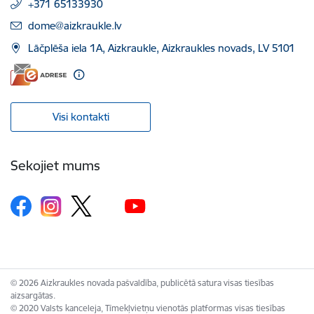
+371 65133930
E-pasts:
dome@aizkraukle.lv
Lāčplēša iela 1A, Aizkraukle, Aizkraukles novads, LV 5101
Visi kontakti
Sekojiet mums
© 2026 Aizkraukles novada pašvaldība, publicētā satura visas tiesības
aizsargātas.
© 2020 Valsts kanceleja, Tīmekļvietņu vienotās platformas visas tiesības