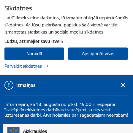
Pāriet uz lapas saturu
Sīkdatnes
Spied
lai meklētu
Enter
Lai šī tīmekļvietne darbotos, tā izmanto obligāti nepieciešamās
sīkdatnes. Ar Jūsu piekrišanu papildus šajā vietnē var tikt
izmantotas statistikas un sociālo mediju sīkdatnes.
Lūdzu, atzīmējiet savu izvēli:
Noraidīt
Apstiprināt visas
Pārvaldīt sīkdatnes
Izmaiņas
Informējam, ka 13. augustā no plkst. 19.00 ir iespējami
īslaicīgi tīmekļvietnes darbības traucējumi, jo tiks veikti
uzturēšanas darbi. Atvainojamies par sagādātajām neērtībām!