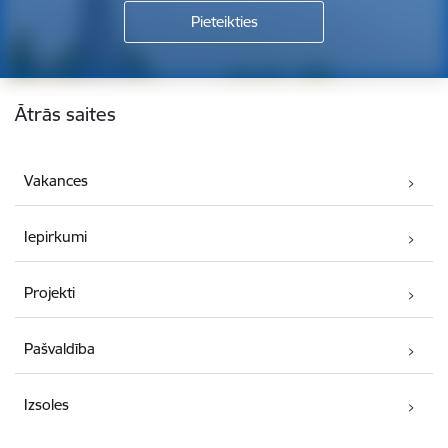
Kājene
Ātrās saites
Vakances
Iepirkumi
Projekti
Pašvaldība
Izsoles