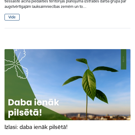
tiešsaistē aicina piedalīties teritorijas plānojuma izstrādes darba grupā par
augstvērtīgajām lauksaimniecības zemēm un to…
Vide
Izlasi: daba ienāk pilsētā!