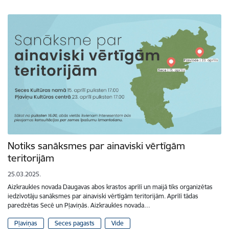
Notiks sanāksmes par ainaviski vērtīgām
teritorijām
25.03.2025.
Aizkraukles novada Daugavas abos krastos aprīlī un maijā tiks organizētas
iedzīvotāju sanāksmes par ainaviski vērtīgām teritorijām. Aprīlī tādas
paredzētas Secē un Pļaviņās. Aizkraukles novada…
Pļaviņas
Seces pagasts
Vide