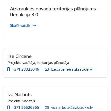
Aizkraukles novada teritorijas plānojums –
Redakcija 3.0
Skatīt vairāk
Ilze Circene
Projektu vadītāja, teritorijas plānotāja
+371 28323046
E-pasts:
ilze.circene@aizkraukle.lv
Ivo Narbuts
Projektu vadītājs
+371 26526565
E-pasts:
ivo.narbuts@aizkraukle.lv