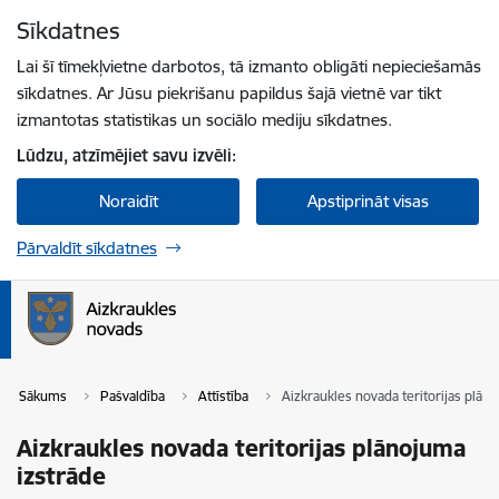
Pāriet uz lapas saturu
Sīkdatnes
Spied
lai meklētu
Enter
Lai šī tīmekļvietne darbotos, tā izmanto obligāti nepieciešamās
sīkdatnes. Ar Jūsu piekrišanu papildus šajā vietnē var tikt
izmantotas statistikas un sociālo mediju sīkdatnes.
Lūdzu, atzīmējiet savu izvēli:
Noraidīt
Apstiprināt visas
Pārvaldīt sīkdatnes
Sākums
Pašvaldība
Attīstība
Aizkraukles novada teritorijas plān
Aizkraukles novada teritorijas plānojuma
izstrāde