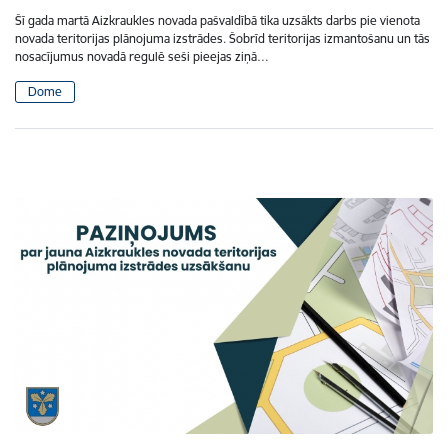
Šī gada martā Aizkraukles novada pašvaldībā tika uzsākts darbs pie vienota
novada teritorijas plānojuma izstrādes. Šobrīd teritorijas izmantošanu un tās
nosacījumus novadā regulē seši pieejas ziņā…
Dome