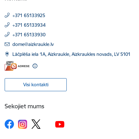
+371 65133925
+371 65133934
+371 65133930
E-pasts:
dome@aizkraukle.lv
Lāčplēša iela 1A, Aizkraukle, Aizkraukles novads, LV 5101
Visi kontakti
Sekojiet mums