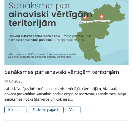
Sanāksmes par ainaviski vērtīgām teritorijām
14.04.2025.
Lai iedzīvotājus informētu par ainaviski vērtīgām teritorijām, Aizkraukles
novada pašvaldības Attīstības nodaļa organizē iedzīvotāju sanāksmes. Maijā
sanāksmes notiks Skrīveros un Koknesē…
Koknese
Skrīveru pagasts
Vide