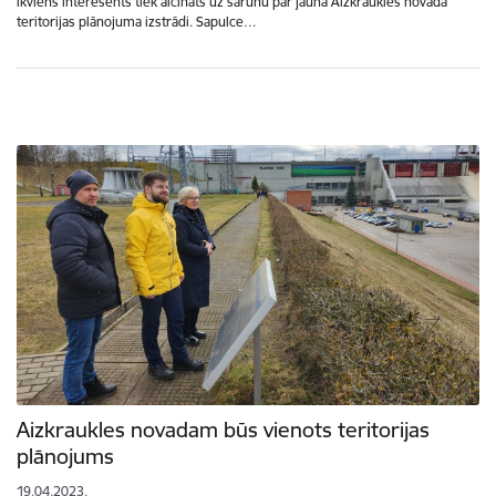
ikviens interesents tiek aicināts uz sarunu par jaunā Aizkraukles novada
teritorijas plānojuma izstrādi. Sapulce…
Aizkraukles novadam būs vienots teritorijas
plānojums
19.04.2023.