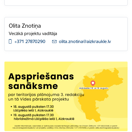
Olita Znotiņa
Vecākā projektu vadītāja
+371 27870290
E-pasts:
olita.znotina@aizkraukle.lv