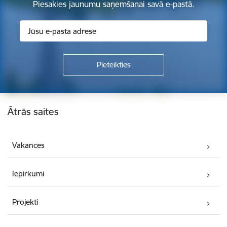
Piesakies jaunumu saņemšanai savā e-pastā.
Kājene
Ātrās saites
Vakances
Iepirkumi
Projekti