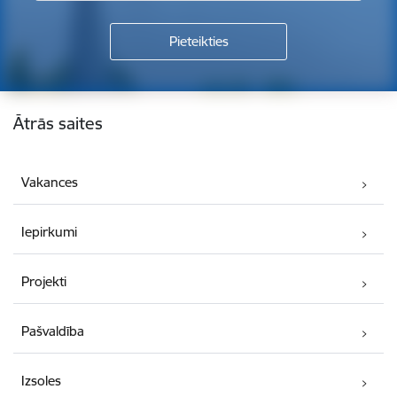
Kājene
Ātrās saites
Vakances
Iepirkumi
Projekti
Pašvaldība
Izsoles