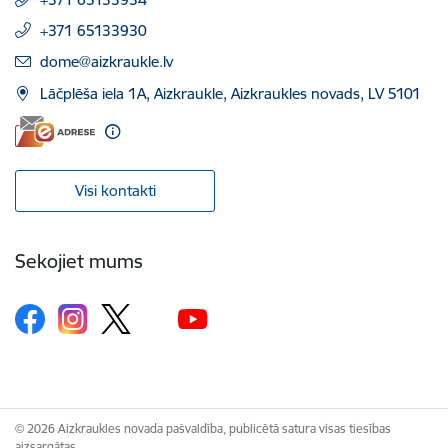
+371 65133930
E-pasts:
dome@aizkraukle.lv
Lāčplēša iela 1A, Aizkraukle, Aizkraukles novads, LV 5101
Visi kontakti
Sekojiet mums
© 2026 Aizkraukles novada pašvaldība, publicētā satura visas tiesības
aizsargātas.