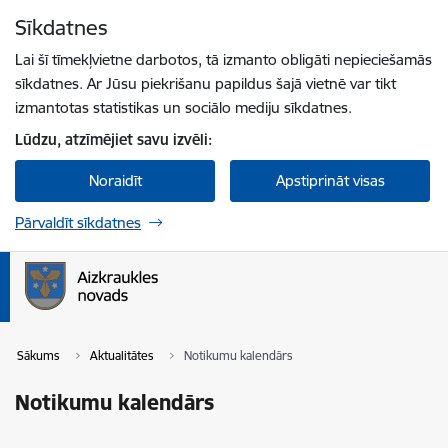
Pāriet uz lapas saturu
Sīkdatnes
Spied
lai meklētu
Enter
Lai šī tīmekļvietne darbotos, tā izmanto obligāti nepieciešamās
sīkdatnes. Ar Jūsu piekrišanu papildus šajā vietnē var tikt
izmantotas statistikas un sociālo mediju sīkdatnes.
Lūdzu, atzīmējiet savu izvēli:
Noraidīt
Apstiprināt visas
Pārvaldīt sīkdatnes
Sākums
Aktualitātes
Notikumu kalendārs
Notikumu kalendārs