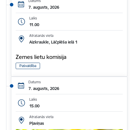
Datums
7. augusts, 2026
Laiks
11.00
Atrašanās vieta
Aizkraukle, Lāčplēša ielā 1
Zemes lietu komisija
Pašvaldība
Datums
7. augusts, 2026
Laiks
15.00
Atrašanās vieta
Pļaviņas