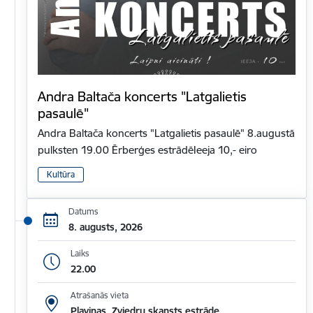
Andra Baltača koncerts "Latgalietis
pasaulē"
Andra Baltača koncerts "Latgalietis pasaulē" 8.augustā
pulksten 19.00 Ērberģes estrādēIeeja 10,- eiro
Kultūra
Datums
8. augusts, 2026
Laiks
22.00
Atrašanās vieta
Pļaviņas, Zviedru skansts estrāde