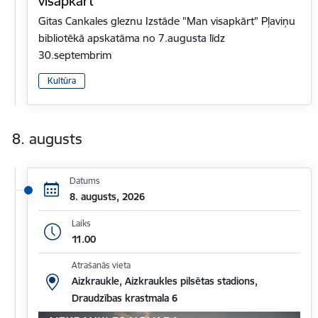
visapkārt"
Gitas Cankales gleznu Izstāde "Man visapkārt" Pļaviņu
bibliotēkā apskatāma no 7.augusta līdz
30.septembrim
Kultūra
8. augusts
Datums
8. augusts, 2026
Laiks
11.00
Atrašanās vieta
Aizkraukle, Aizkraukles pilsētas stadions,
Draudzības krastmala 6