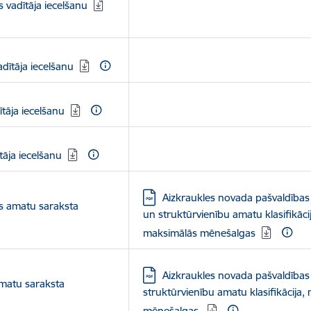
 vadītāja iecelšanu
dītāja iecelšanu
tāja iecelšanu
tāja iecelšanu
Lejupielādēt:
Aizkraukles novada pašvaldības
es amatu saraksta
un struktūrvienību amatu klasifikāc
maksimālās mēnešalgas
Lejupielādēt:
Aizkraukles novada pašvaldības
matu saraksta
struktūrvienību amatu klasifikācij
mēnešalgas