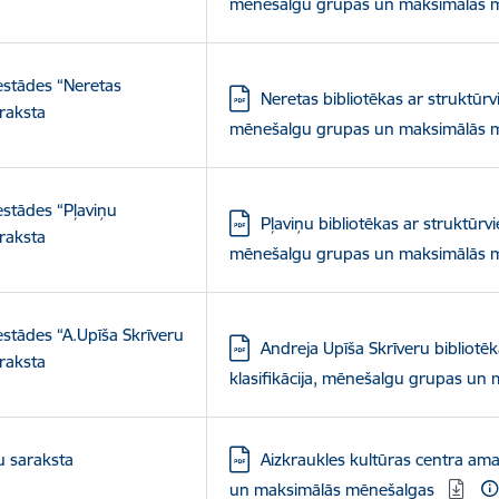
mēnešalgu grupas un maksimālās 
estādes “Neretas
Lejupielādēt:
Neretas bibliotēkas ar struktūrv
raksta
mēnešalgu grupas un maksimālās 
estādes “Pļaviņu
Lejupielādēt:
Pļaviņu bibliotēkas ar struktūrv
raksta
mēnešalgu grupas un maksimālās 
estādes “A.Upīša Skrīveru
Lejupielādēt:
Andreja Upīša Skrīveru bibliotē
raksta
klasifikācija, mēnešalgu grupas u
Lejupielādēt:
u saraksta
Aizkraukles kultūras centra ama
un maksimālās mēnešalgas