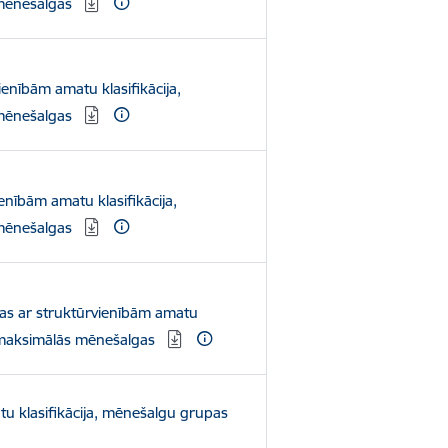
mēnešalgas
ienībām amatu klasifikācija,
mēnešalgas
ienībām amatu klasifikācija,
mēnešalgas
kas ar struktūrvienībām amatu
n maksimālās mēnešalgas
tu klasifikācija, mēnešalgu grupas