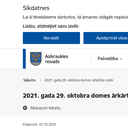
Pāriet uz lapas saturu
Sīkdatnes
Lai šī tīmekļvietne darbotos, tā izmanto obligāti nepiec
Lūdzu, atzīmējiet savu izvēli:
Noraidīt
Apstiprināt visas
Pašvaldība
Sākums
2021. gada 29. oktobra domes ārkārtas sēde
2021. gada 29. oktobra domes ārkār
Atskaņot tekstu
Publicēts: 01.12.2021.