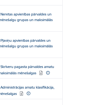
 Neretas apvienības pārvaldes un
a, mēnešalgu grupas un maksimālās
 Pļaviņu apvienības pārvaldes un
a, mēnešalgu grupas un maksimālās
 Skrīveru pagasta pārvaldes amatu
n maksimālās mēnešalgas
dministrācijas amatu klasifikācija,
mēnešalgas