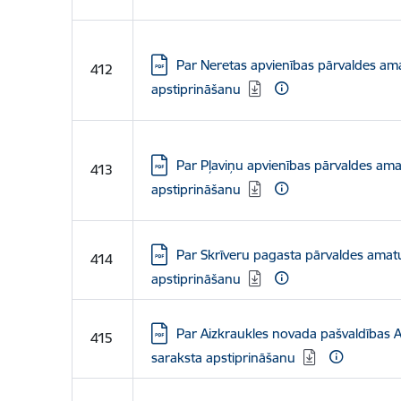
Lejupielādēt:
Par Neretas apvienības pārvaldes am
412
apstiprināšanu
Lejupielādēt:
Par Pļaviņu apvienības pārvaldes ama
413
apstiprināšanu
Lejupielādēt:
Par Skrīveru pagasta pārvaldes amat
414
apstiprināšanu
Lejupielādēt:
Par Aizkraukles novada pašvaldības A
415
saraksta apstiprināšanu