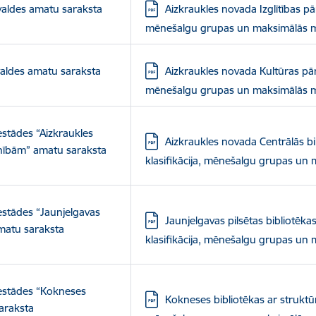
Lejupielādēt:
rvaldes amatu saraksta
Aizkraukles novada Izglītības pā
mēnešalgu grupas un maksimālās 
Lejupielādēt:
valdes amatu saraksta
Aizkraukles novada Kultūras pār
mēnešalgu grupas un maksimālās 
estādes “Aizkraukles
Lejupielādēt:
Aizkraukles novada Centrālās b
enībām” amatu saraksta
klasifikācija, mēnešalgu grupas u
estādes “Jaunjelgavas
Lejupielādēt:
Jaunjelgavas pilsētas bibliotēk
amatu saraksta
klasifikācija, mēnešalgu grupas u
iestādes “Kokneses
Lejupielādēt:
Kokneses bibliotēkas ar struktūr
araksta