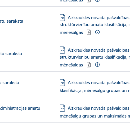
Lejupielādēt:
Aizkraukles novada pašvaldības
atu saraksta
struktūrvienību amatu klasifikācij
mēnešalgas
Lejupielādēt:
Aizkraukles novada pašvaldības
tu saraksta
struktūrvienību amatu klasifikācij
mēnešalgas
Lejupielādēt:
u saraksta
Aizkraukles novada pašvaldības
klasifikācija, mēnešalgu grupas u
Lejupielādēt:
dministrācijas amatu
Aizkraukles novada pašvaldības A
mēnešalgu grupas un maksimālās 