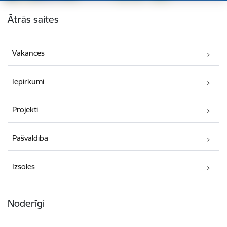
Kājene
Ātrās saites
Vakances
Iepirkumi
Projekti
Pašvaldība
Izsoles
Noderīgi