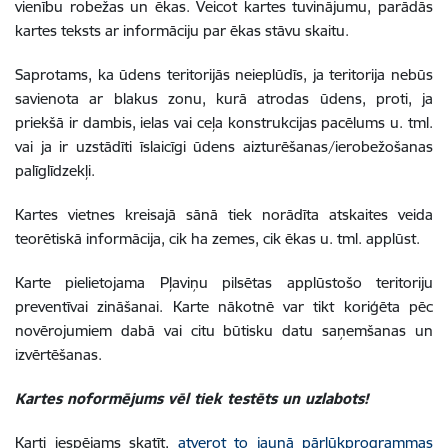
vienību robežas un ēkas. Veicot kartes tuvinājumu, parādās
kartes teksts ar informāciju par ēkas stāvu skaitu.
Saprotams, ka ūdens teritorijās neieplūdīs, ja teritorija nebūs
savienota ar blakus zonu, kurā atrodas ūdens, proti, ja
priekšā ir dambis, ielas vai ceļa konstrukcijas pacēlums u. tml.
vai ja ir uzstādīti īslaicīgi ūdens aizturēšanas/ierobežošanas
palīglīdzekļi.
Kartes vietnes kreisajā sānā tiek norādīta atskaites veida
teorētiskā informācija, cik ha zemes, cik ēkas u. tml. applūst.
Karte pielietojama Pļaviņu pilsētas applūstošo teritoriju
preventīvai zināšanai. Karte nākotnē var tikt koriģēta pēc
novērojumiem dabā vai citu būtisku datu saņemšanas un
izvērtēšanas.
Kartes noformējums vēl tiek testēts un uzlabots!
Karti iespējams skatīt,
atverot to jaunā pārlūkprogrammas