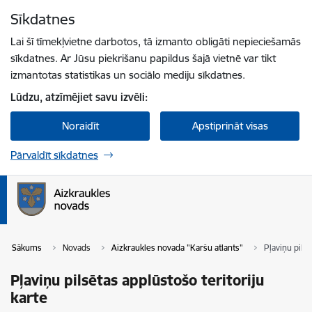
Pāriet uz lapas saturu
Sīkdatnes
Spied
lai meklētu
Enter
Lai šī tīmekļvietne darbotos, tā izmanto obligāti nepieciešamās
sīkdatnes. Ar Jūsu piekrišanu papildus šajā vietnē var tikt
izmantotas statistikas un sociālo mediju sīkdatnes.
Lūdzu, atzīmējiet savu izvēli:
Noraidīt
Apstiprināt visas
Pārvaldīt sīkdatnes
Sākums
Novads
Aizkraukles novada "Karšu atlants"
Pļaviņu pilsē
Pļaviņu pilsētas applūstošo teritoriju
karte