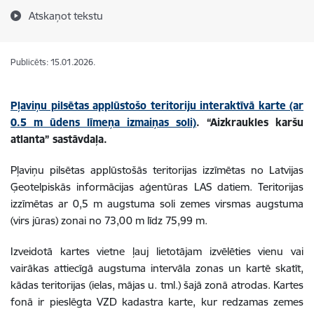
Atskaņot tekstu
Publicēts: 15.01.2026.
Pļaviņu pilsētas applūstošo teritoriju interaktīvā karte (ar
0.5 m ūdens līmeņa izmaiņas soli)
. “Aizkraukles karšu
atlanta” sastāvdaļa.
Pļaviņu pilsētas applūstošās teritorijas izzīmētas no Latvijas
Ģeotelpiskās informācijas aģentūras LAS datiem. Teritorijas
izzīmētas ar 0,5 m augstuma soli zemes virsmas augstuma
(virs jūras) zonai no 73,00 m līdz 75,99 m.
Izveidotā kartes vietne ļauj lietotājam izvēlēties vienu vai
vairākas attiecīgā augstuma intervāla zonas un kartē skatīt,
kādas teritorijas (ielas, mājas u. tml.) šajā zonā atrodas. Kartes
fonā ir pieslēgta VZD kadastra karte, kur redzamas zemes