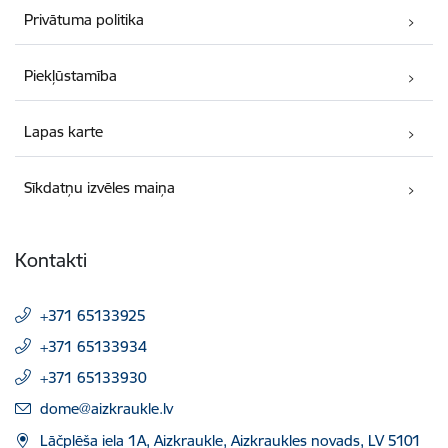
Privātuma politika
Piekļūstamība
Lapas karte
Sīkdatņu izvēles maiņa
Kontakti
+371 65133925
+371 65133934
+371 65133930
E-pasts:
dome@aizkraukle.lv
Lāčplēša iela 1A, Aizkraukle, Aizkraukles novads, LV 5101