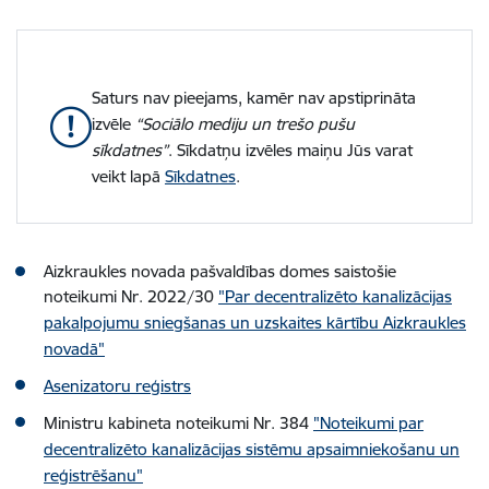
Saturs nav pieejams, kamēr nav apstiprināta
izvēle
“Sociālo mediju un trešo pušu
sīkdatnes”
. Sīkdatņu izvēles maiņu Jūs varat
veikt lapā
Sīkdatnes
.
Aizkraukles novada pašvaldības domes saistošie
noteikumi Nr. 2022/30
"Par decentralizēto kanalizācijas
pakalpojumu sniegšanas un uzskaites kārtību Aizkraukles
novadā"
Asenizatoru reģistrs
Ministru kabineta noteikumi Nr. 384
"Noteikumi par
decentralizēto kanalizācijas sistēmu apsaimniekošanu un
reģistrēšanu"