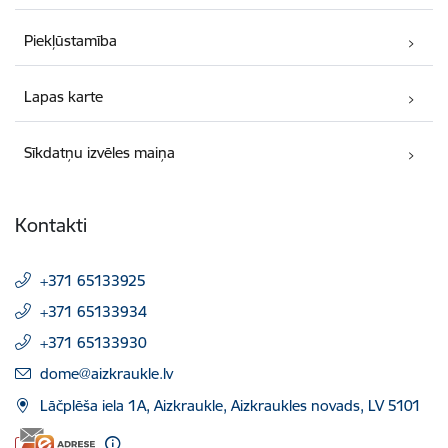
Piekļūstamība
Lapas karte
Sīkdatņu izvēles maiņa
Kontakti
+371 65133925
+371 65133934
+371 65133930
E-pasts:
dome@aizkraukle.lv
Lāčplēša iela 1A, Aizkraukle, Aizkraukles novads, LV 5101