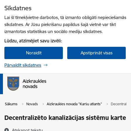
Pāriet uz lapas saturu
Sīkdatnes
Spied
lai meklētu
Enter
Lai šī tīmekļvietne darbotos, tā izmanto obligāti nepieciešamās
sīkdatnes. Ar Jūsu piekrišanu papildus šajā vietnē var tikt
izmantotas statistikas un sociālo mediju sīkdatnes.
Lūdzu, atzīmējiet savu izvēli:
Noraidīt
Apstiprināt visas
Pārvaldīt sīkdatnes
Sākums
Novads
Aizkraukles novada "Karšu atlants"
Decentralizē
Decentralizēto kanalizācijas sistēmu karte
Atskaņot tekstu