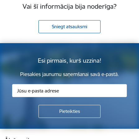
Vai šī informācija bija noderīga?
Sniegt atsauksmi
Esi pirmais, kurš uzzina!
Piesakies jaunumu saņemšanai savā e-pastā.
Kājene