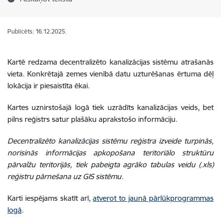
Publicēts: 16.12.2025.
Kartē redzama decentralizēto kanalizācijas sistēmu atrašanās
vieta. Konkrētajā zemes vienībā datu uzturēšanas ērtuma dēļ
lokācija ir piesaistīta ēkai.
Kartes uznirstošajā logā tiek uzrādīts kanalizācijas veids, bet
pilns reģistrs satur plašāku aprakstošo informāciju.
Decentralizēto kanalizācijas sistēmu reģistra izveide turpinās,
norisinās informācijas apkopošana teritoriālo struktūru
pārvalžu teritorijās, tiek pabeigta agrāko tabulas veidu (.xls)
reģistru pārnešana uz GIS sistēmu.
Karti iespējams skatīt arī,
atverot to jaunā pārlūkprogrammas
logā
.