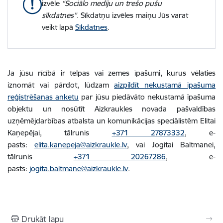
izvēle
“Sociālo mediju un trešo pušu
sīkdatnes”
. Sīkdatņu izvēles maiņu Jūs varat
veikt lapā
Sīkdatnes
.
Ja jūsu rīcībā ir telpas vai zemes īpašumi, kurus vēlaties
iznomāt vai pārdot, lūdzam
aizpildīt nekustamā īpašuma
reģistrēšanas anketu
par jūsu piedāvāto nekustamā īpašuma
objektu un nosūtīt Aizkraukles novada pašvaldības
uzņēmējdarbības atbalsta un komunikācijas speciālistēm Elitai
Kaņepējai, tālrunis
+371 27873332
, e-
pasts:
elita.kanepeja@aizkraukle.lv
, vai Jogitai Baltmanei,
tālrunis
+371 20267286
, e-
pasts:
jogita.baltmane@aizkraukle.lv
.
Drukāt lapu