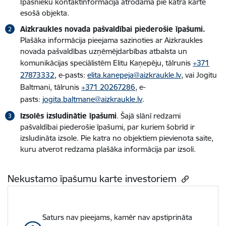
Īpašnieku kontaktinformācija atrodama pie katra kartē
esošā objekta.
Aizkraukles novada pašvaldībai piederošie īpašumi.
Plašāka informācija pieejama sazinoties ar Aizkraukles
novada pašvaldības uzņēmējdarbības atbalsta un
komunikācijas speciālistēm Elitu Kaņepēju, tālrunis
+371
27873332
, e-pasts:
elita.kanepeja@aizkraukle.lv
, vai Jogitu
Baltmani, tālrunis
+371 20267286
, e-
pasts:
jogita.baltmane@aizkraukle.lv
.
Izsolēs izsludinātie īpašumi
. Šajā slānī redzami
pašvaldībai piederošie īpašumi, par kuriem šobrīd ir
izsludināta izsole. Pie katra no objektiem pievienota saite,
kuru atverot redzama plašāka informācija par izsoli.
Nekustamo īpašumu karte investoriem
Saturs nav pieejams, kamēr nav apstiprināta