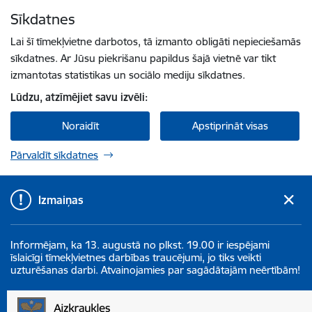
Pāriet uz lapas saturu
Sīkdatnes
Spied
lai meklētu
Enter
Lai šī tīmekļvietne darbotos, tā izmanto obligāti nepieciešamās
sīkdatnes. Ar Jūsu piekrišanu papildus šajā vietnē var tikt
izmantotas statistikas un sociālo mediju sīkdatnes.
Lūdzu, atzīmējiet savu izvēli:
Noraidīt
Apstiprināt visas
Pārvaldīt sīkdatnes
Izmaiņas
Informējam, ka 13. augustā no plkst. 19.00 ir iespējami
īslaicīgi tīmekļvietnes darbības traucējumi, jo tiks veikti
uzturēšanas darbi. Atvainojamies par sagādātajām neērtībām!