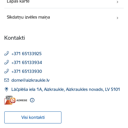
Lapas karte
Sīkdatņu izvēles maiņa
Kontakti
+371 65133925
+371 65133934
+371 65133930
E-pasts:
dome@aizkraukle.lv
Lāčplēša iela 1A, Aizkraukle, Aizkraukles novads, LV 5101
Visi kontakti