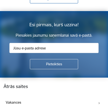
Esi pirmais, kurš uzzina!
Piesakies jaunumu saņemšanai savā e-pastā.
Kājene
Ātrās saites
Vakances