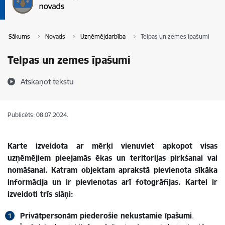
Sākums
Novads
Uzņēmējdarbība
Telpas un zemes īpašumi
Telpas un zemes īpašumi
Atskaņot tekstu
Publicēts: 08.07.2024.
Karte izveidota ar mērķi vienuviet apkopot visas
uzņēmējiem pieejamās ēkas un teritorijas pirkšanai vai
nomāšanai. Katram objektam aprakstā pievienota sīkāka
informācija un ir pievienotas arī fotogrāfijas. Kartei ir
izveidoti trīs slāņi:
Privātpersonām piederošie nekustamie īpašumi
.