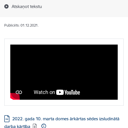
Atskaņot tekstu
Publicēts: 01.12.2021.
Lejupielādēt:
2022. gada 10. marta domes ārkārtas sēdes izsludinātā
darba kārtība