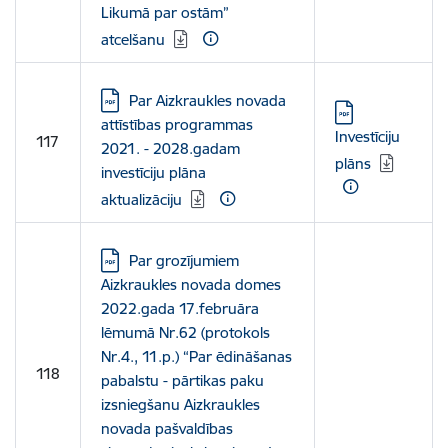
Likumā par ostām”
atcelšanu
Lejupielādēt:
Par Aizkraukles novada
Lejupielādēt:
attīstības programmas
Investīciju
117
2021. - 2028.gadam
plāns
investīciju plāna
aktualizāciju
Lejupielādēt:
Par grozījumiem
Aizkraukles novada domes
2022.gada 17.februāra
lēmumā Nr.62 (protokols
Nr.4., 11.p.) “Par ēdināšanas
118
pabalstu - pārtikas paku
izsniegšanu Aizkraukles
novada pašvaldības