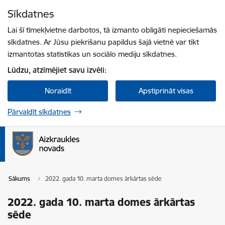
Pāriet uz lapas saturu
Sīkdatnes
Spied
lai meklētu
Enter
Lai šī tīmekļvietne darbotos, tā izmanto obligāti nepieciešamās
sīkdatnes. Ar Jūsu piekrišanu papildus šajā vietnē var tikt
izmantotas statistikas un sociālo mediju sīkdatnes.
Lūdzu, atzīmējiet savu izvēli:
Noraidīt
Apstiprināt visas
Pārvaldīt sīkdatnes
Sākums
2022. gada 10. marta domes ārkārtas sēde
2022. gada 10. marta domes ārkārtas
sēde