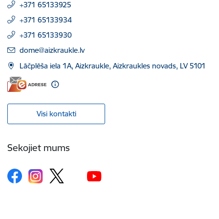
+371 65133925
+371 65133934
+371 65133930
E-pasts:
dome@aizkraukle.lv
Lāčplēša iela 1A, Aizkraukle, Aizkraukles novads, LV 5101
Visi kontakti
Sekojiet mums