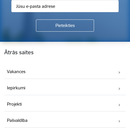
Kājene
Ātrās saites
Vakances
Iepirkumi
Projekti
Pašvaldība