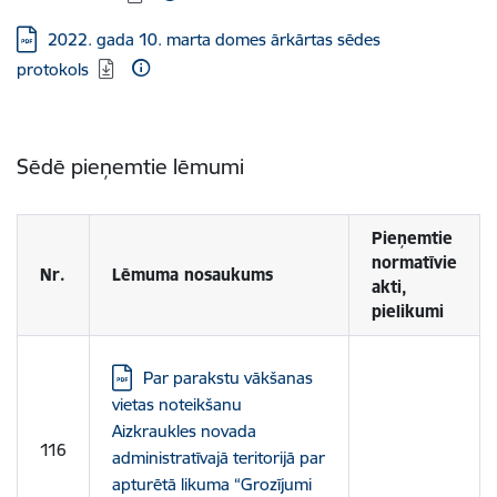
Lejupielādēt:
2022. gada 10. marta domes ārkārtas sēdes
protokols
Sēdē pieņemtie lēmumi
Pieņemtie
normatīvie
Nr.
Lēmuma nosaukums
akti,
pielikumi
Lejupielādēt:
Par parakstu vākšanas
vietas noteikšanu
Aizkraukles novada
116
administratīvajā teritorijā par
apturētā likuma “Grozījumi