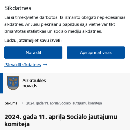
Pāriet uz lapas saturu
Sīkdatnes
Spied
lai meklētu
Enter
Lai šī tīmekļvietne darbotos, tā izmanto obligāti nepieciešamās
sīkdatnes. Ar Jūsu piekrišanu papildus šajā vietnē var tikt
izmantotas statistikas un sociālo mediju sīkdatnes.
Lūdzu, atzīmējiet savu izvēli:
Noraidīt
Apstiprināt visas
Pārvaldīt sīkdatnes
Sākums
2024. gada 11. aprīļa Sociālo jautājumu komiteja
2024. gada 11. aprīļa Sociālo jautājumu
komiteja