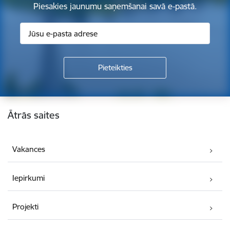
Piesakies jaunumu saņemšanai savā e-pastā.
Kājene
Ātrās saites
Vakances
Iepirkumi
Projekti