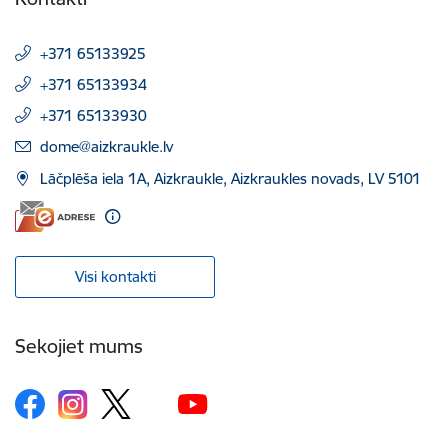
+371 65133925
+371 65133934
+371 65133930
E-pasts:
dome@aizkraukle.lv
Lāčplēša iela 1A, Aizkraukle, Aizkraukles novads, LV 5101
Visi kontakti
Sekojiet mums