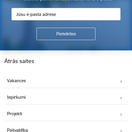
Kājene
Ātrās saites
Vakances
Iepirkumi
Projekti
Pašvaldība