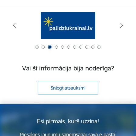
Vai šī informācija bija noderīga?
Sniegt atsauksmi
Esi pirmais, kurš uzzina!
Piesakies jaunumu saņemšanai savā e-pastā.