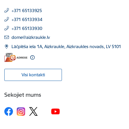
+371 65133925
+371 65133934
+371 65133930
E-pasts:
dome@aizkraukle.lv
Lāčplēša iela 1A, Aizkraukle, Aizkraukles novads, LV 5101
Visi kontakti
Sekojiet mums