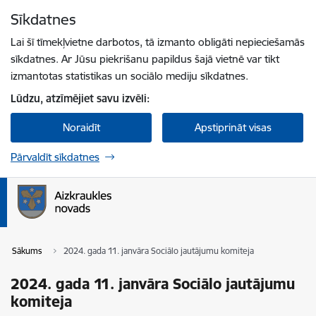
Pāriet uz lapas saturu
Sīkdatnes
Spied
lai meklētu
Enter
Lai šī tīmekļvietne darbotos, tā izmanto obligāti nepieciešamās
sīkdatnes. Ar Jūsu piekrišanu papildus šajā vietnē var tikt
izmantotas statistikas un sociālo mediju sīkdatnes.
Lūdzu, atzīmējiet savu izvēli:
Noraidīt
Apstiprināt visas
Pārvaldīt sīkdatnes
Sākums
2024. gada 11. janvāra Sociālo jautājumu komiteja
2024. gada 11. janvāra Sociālo jautājumu
komiteja