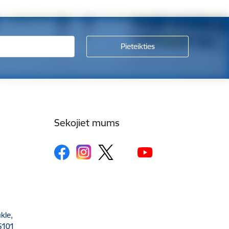
Sekojiet mums
kle,
5101