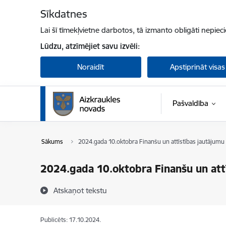
Pāriet uz lapas saturu
Sīkdatnes
Lai šī tīmekļvietne darbotos, tā izmanto obligāti nepiec
Lūdzu, atzīmējiet savu izvēli:
Noraidīt
Apstiprināt visas
Pašvaldība
Sākums
2024.gada 10.oktobra Finanšu un attīstības jautājumu
2024.gada 10.oktobra Finanšu un att
Atskaņot tekstu
Publicēts: 17.10.2024.