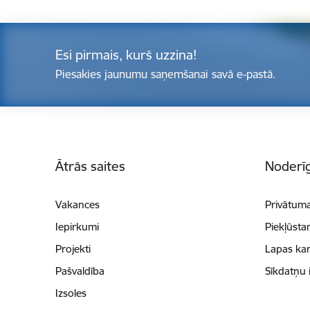
Esi pirmais, kurš uzzina!
Piesakies jaunumu saņemšanai savā e-pastā.
Kājene
Ātrās saites
Noderīg
Vakances
Privātuma
Iepirkumi
Piekļūsta
Projekti
Lapas kar
Pašvaldība
Sīkdatņu 
Izsoles