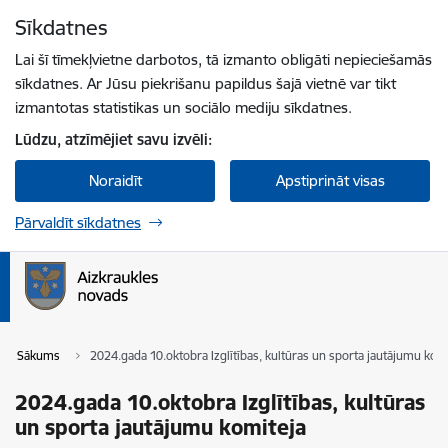
Pāriet uz lapas saturu
Sīkdatnes
Spied
lai meklētu
Enter
Lai šī tīmekļvietne darbotos, tā izmanto obligāti nepieciešamās
sīkdatnes. Ar Jūsu piekrišanu papildus šajā vietnē var tikt
izmantotas statistikas un sociālo mediju sīkdatnes.
Lūdzu, atzīmējiet savu izvēli:
Noraidīt
Apstiprināt visas
Pārvaldīt sīkdatnes
Sākums
2024.gada 10.oktobra Izglītības, kultūras un sporta jautājumu kom
2024.gada 10.oktobra Izglītības, kultūras
un sporta jautājumu komiteja