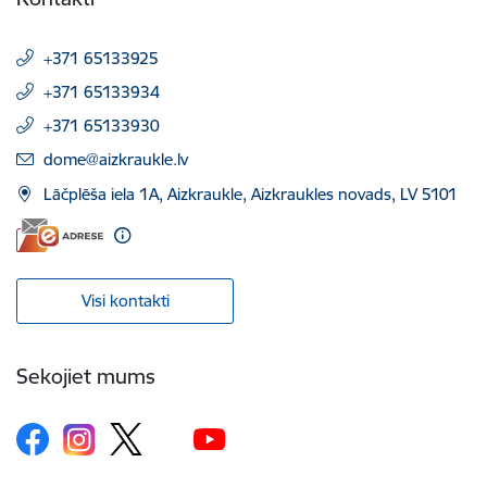
+371 65133925
+371 65133934
+371 65133930
E-pasts:
dome@aizkraukle.lv
Lāčplēša iela 1A, Aizkraukle, Aizkraukles novads, LV 5101
Visi kontakti
Sekojiet mums