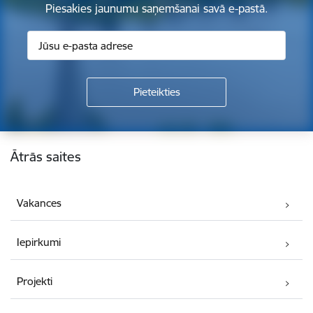
Piesakies jaunumu saņemšanai savā e-pastā.
Kājene
Ātrās saites
Vakances
Iepirkumi
Projekti