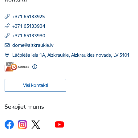
+371 65133925
+371 65133934
+371 65133930
E-pasts:
dome@aizkraukle.lv
Lāčplēša iela 1A, Aizkraukle, Aizkraukles novads, LV 5101
Visi kontakti
Sekojiet mums