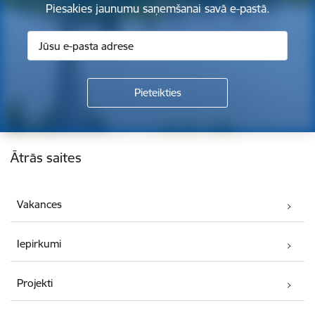
Piesakies jaunumu saņemšanai savā e-pastā.
Kājene
Ātrās saites
Vakances
Iepirkumi
Projekti