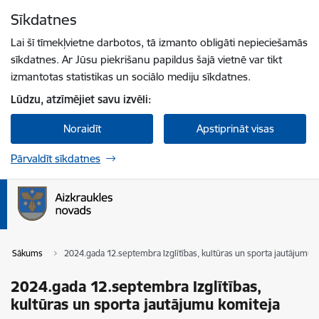
Pāriet uz lapas saturu
Sīkdatnes
Spied
lai meklētu
Enter
Lai šī tīmekļvietne darbotos, tā izmanto obligāti nepieciešamās
sīkdatnes. Ar Jūsu piekrišanu papildus šajā vietnē var tikt
izmantotas statistikas un sociālo mediju sīkdatnes.
Lūdzu, atzīmējiet savu izvēli:
Noraidīt
Apstiprināt visas
Pārvaldīt sīkdatnes
Sākums
2024.gada 12.septembra Izglītības, kultūras un sporta jautājumu 
2024.gada 12.septembra Izglītības,
kultūras un sporta jautājumu komiteja