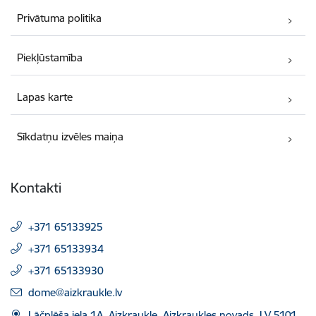
Privātuma politika
Piekļūstamība
Lapas karte
Sīkdatņu izvēles maiņa
Kontakti
+371 65133925
+371 65133934
+371 65133930
E-pasts:
dome@aizkraukle.lv
Lāčplēša iela 1A, Aizkraukle, Aizkraukles novads, LV 5101