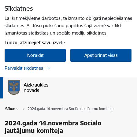
Pāriet uz lapas saturu
Sīkdatnes
Spied
lai meklētu
Enter
Lai šī tīmekļvietne darbotos, tā izmanto obligāti nepieciešamās
sīkdatnes. Ar Jūsu piekrišanu papildus šajā vietnē var tikt
izmantotas statistikas un sociālo mediju sīkdatnes.
Lūdzu, atzīmējiet savu izvēli:
Noraidīt
Apstiprināt visas
Pārvaldīt sīkdatnes
Sākums
2024.gada 14.novembra Sociālo jautājumu komiteja
2024.gada 14.novembra Sociālo
jautājumu komiteja