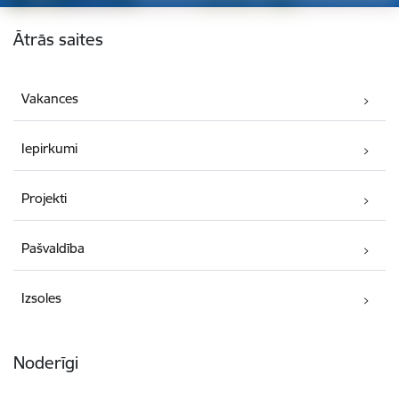
Kājene
Ātrās saites
Vakances
Iepirkumi
Projekti
Pašvaldība
Izsoles
Noderīgi