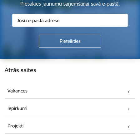
Piesakies jaunumu saņemšanai savā e-pastā.
Kājene
Ātrās saites
Vakances
Iepirkumi
Projekti