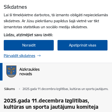
Pāriet uz lapas saturu
Sīkdatnes
Spied
lai meklētu
Enter
Lai šī tīmekļvietne darbotos, tā izmanto obligāti nepieciešamās
sīkdatnes. Ar Jūsu piekrišanu papildus šajā vietnē var tikt
izmantotas statistikas un sociālo mediju sīkdatnes.
Lūdzu, atzīmējiet savu izvēli:
Noraidīt
Apstiprināt visas
Pārvaldīt sīkdatnes
Sākums
2025.gada 11.decembra Izglītības, kultūras un sporta jautājumu k
2025.gada 11.decembra Izglītības,
kultūras un sporta jautājumu komiteja