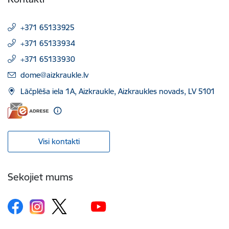
+371 65133925
+371 65133934
+371 65133930
E-pasts:
dome@aizkraukle.lv
Lāčplēša iela 1A, Aizkraukle, Aizkraukles novads, LV 5101
Visi kontakti
Sekojiet mums