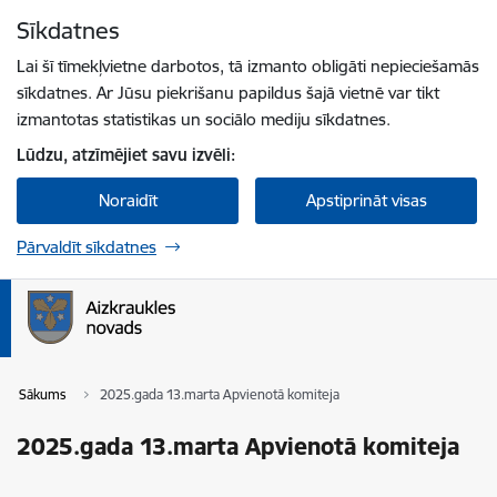
Pāriet uz lapas saturu
Sīkdatnes
Spied
lai meklētu
Enter
Lai šī tīmekļvietne darbotos, tā izmanto obligāti nepieciešamās
sīkdatnes. Ar Jūsu piekrišanu papildus šajā vietnē var tikt
izmantotas statistikas un sociālo mediju sīkdatnes.
Lūdzu, atzīmējiet savu izvēli:
Noraidīt
Apstiprināt visas
Pārvaldīt sīkdatnes
Sākums
2025.gada 13.marta Apvienotā komiteja
2025.gada 13.marta Apvienotā komiteja