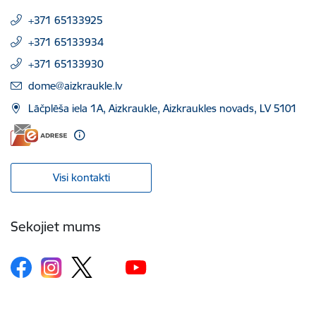
+371 65133925
+371 65133934
+371 65133930
E-pasts:
dome@aizkraukle.lv
Lāčplēša iela 1A, Aizkraukle, Aizkraukles novads, LV 5101
Visi kontakti
Sekojiet mums