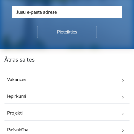
Kājene
Ātrās saites
Vakances
Iepirkumi
Projekti
Pašvaldība