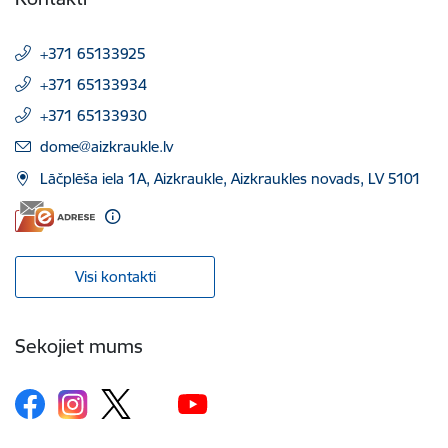
+371 65133925
+371 65133934
+371 65133930
E-pasts:
dome@aizkraukle.lv
Lāčplēša iela 1A, Aizkraukle, Aizkraukles novads, LV 5101
Visi kontakti
Sekojiet mums