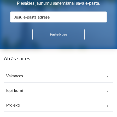
Piesakies jaunumu saņemšanai savā e-pastā.
Kājene
Ātrās saites
Vakances
Iepirkumi
Projekti