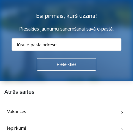
Esi pirmais, kurš uzzina!
Piesakies jaunumu saņemšanai savā e-pastā.
Kājene
Ātrās saites
Vakances
Iepirkumi