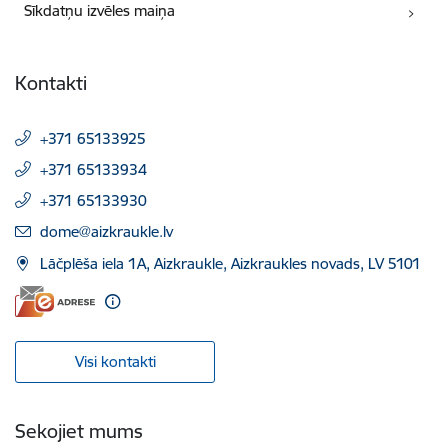
Sīkdatņu izvēles maiņa
Kontakti
+371 65133925
+371 65133934
+371 65133930
E-pasts:
dome@aizkraukle.lv
Lāčplēša iela 1A, Aizkraukle, Aizkraukles novads, LV 5101
Visi kontakti
Sekojiet mums