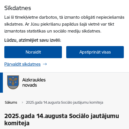
Pāriet uz lapas saturu
Sīkdatnes
Spied
lai meklētu
Enter
Lai šī tīmekļvietne darbotos, tā izmanto obligāti nepieciešamās
sīkdatnes. Ar Jūsu piekrišanu papildus šajā vietnē var tikt
izmantotas statistikas un sociālo mediju sīkdatnes.
Lūdzu, atzīmējiet savu izvēli:
Noraidīt
Apstiprināt visas
Pārvaldīt sīkdatnes
Sākums
2025.gada 14.augusta Sociālo jautājumu komiteja
2025.gada 14.augusta Sociālo jautājumu
komiteja