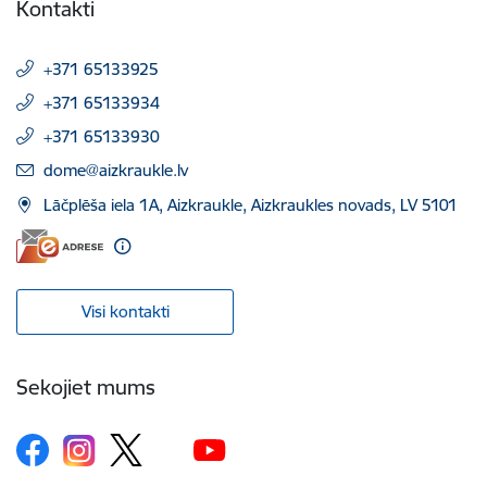
Kontakti
+371 65133925
+371 65133934
+371 65133930
E-pasts:
dome@aizkraukle.lv
Lāčplēša iela 1A, Aizkraukle, Aizkraukles novads, LV 5101
Visi kontakti
Sekojiet mums