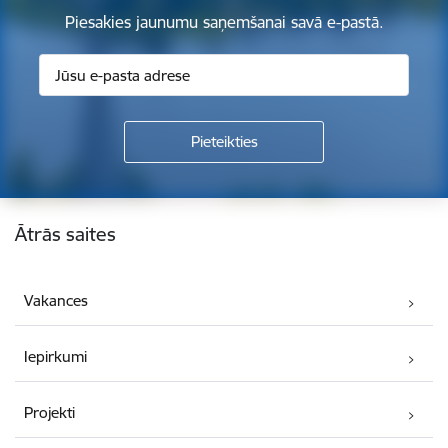
Piesakies jaunumu saņemšanai savā e-pastā.
Kājene
Ātrās saites
Vakances
Iepirkumi
Projekti