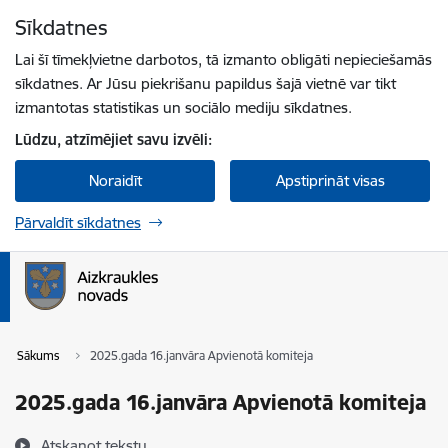
Pāriet uz lapas saturu
Sīkdatnes
Spied
lai meklētu
Enter
Lai šī tīmekļvietne darbotos, tā izmanto obligāti nepieciešamās
sīkdatnes. Ar Jūsu piekrišanu papildus šajā vietnē var tikt
izmantotas statistikas un sociālo mediju sīkdatnes.
Lūdzu, atzīmējiet savu izvēli:
Noraidīt
Apstiprināt visas
Pārvaldīt sīkdatnes
Sākums
2025.gada 16.janvāra Apvienotā komiteja
2025.gada 16.janvāra Apvienotā komiteja
Atskaņot tekstu