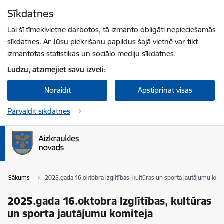
Pāriet uz lapas saturu
Sīkdatnes
Spied
lai meklētu
Enter
Lai šī tīmekļvietne darbotos, tā izmanto obligāti nepieciešamās
sīkdatnes. Ar Jūsu piekrišanu papildus šajā vietnē var tikt
izmantotas statistikas un sociālo mediju sīkdatnes.
Lūdzu, atzīmējiet savu izvēli:
Noraidīt
Apstiprināt visas
Pārvaldīt sīkdatnes
Sākums
2025.gada 16.oktobra Izglītības, kultūras un sporta jautājumu kom
2025.gada 16.oktobra Izglītības, kultūras
un sporta jautājumu komiteja