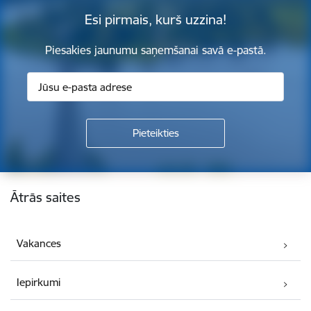
Esi pirmais, kurš uzzina!
Piesakies jaunumu saņemšanai savā e-pastā.
Kājene
Ātrās saites
Vakances
Iepirkumi