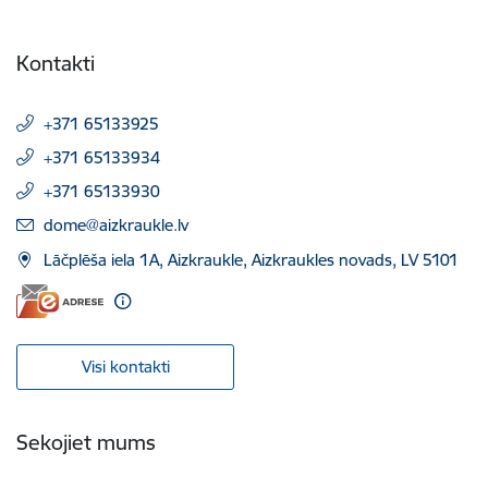
Kontakti
+371 65133925
+371 65133934
+371 65133930
E-pasts:
dome@aizkraukle.lv
Lāčplēša iela 1A, Aizkraukle, Aizkraukles novads, LV 5101
Visi kontakti
Sekojiet mums