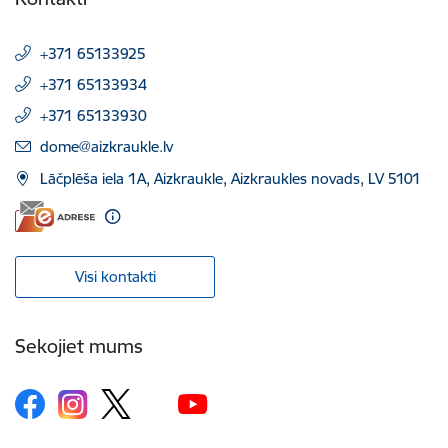
+371 65133925
+371 65133934
+371 65133930
E-pasts:
dome@aizkraukle.lv
Lāčplēša iela 1A, Aizkraukle, Aizkraukles novads, LV 5101
Visi kontakti
Sekojiet mums