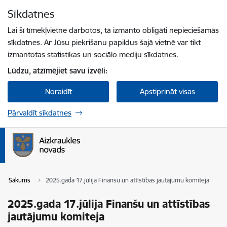
Pāriet uz lapas saturu
Sīkdatnes
Spied
lai meklētu
Enter
Lai šī tīmekļvietne darbotos, tā izmanto obligāti nepieciešamās
sīkdatnes. Ar Jūsu piekrišanu papildus šajā vietnē var tikt
izmantotas statistikas un sociālo mediju sīkdatnes.
Lūdzu, atzīmējiet savu izvēli:
Noraidīt
Apstiprināt visas
Pārvaldīt sīkdatnes
Sākums
2025.gada 17.jūlija Finanšu un attīstības jautājumu komiteja
2025.gada 17.jūlija Finanšu un attīstības
jautājumu komiteja