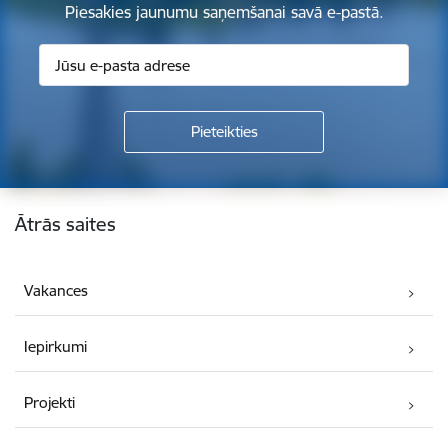
Piesakies jaunumu saņemšanai savā e-pastā.
Kājene
Ātrās saites
Vakances
Iepirkumi
Projekti