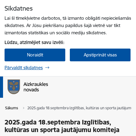
Pāriet uz lapas saturu
Sīkdatnes
Spied
lai meklētu
Enter
Lai šī tīmekļvietne darbotos, tā izmanto obligāti nepieciešamās
sīkdatnes. Ar Jūsu piekrišanu papildus šajā vietnē var tikt
izmantotas statistikas un sociālo mediju sīkdatnes.
Lūdzu, atzīmējiet savu izvēli:
Noraidīt
Apstiprināt visas
Pārvaldīt sīkdatnes
Sākums
2025.gada 18.septembra Izglītības, kultūras un sporta jautājumu 
2025.gada 18.septembra Izglītības,
kultūras un sporta jautājumu komiteja