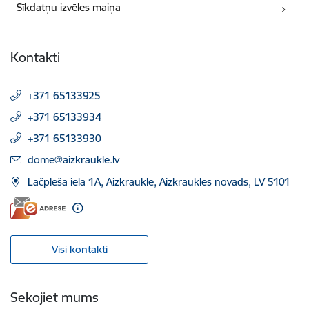
Sīkdatņu izvēles maiņa
Kontakti
+371 65133925
+371 65133934
+371 65133930
E-pasts:
dome@aizkraukle.lv
Lāčplēša iela 1A, Aizkraukle, Aizkraukles novads, LV 5101
Visi kontakti
Sekojiet mums