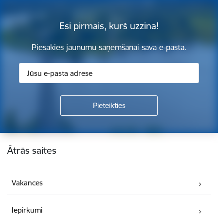
Esi pirmais, kurš uzzina!
Piesakies jaunumu saņemšanai savā e-pastā.
Kājene
Ātrās saites
Vakances
Iepirkumi